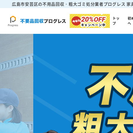
広島市安芸区の不用品回収・粗大ゴミ処分業者プログレス
家
20%
OFF
トッ
初
プ
へ
キャンペーン中