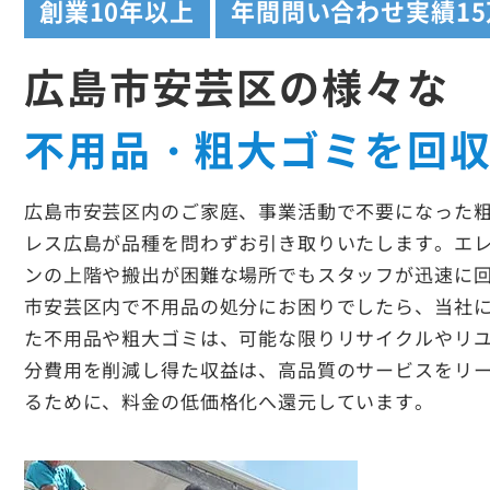
創業
10年以上
年間問い合わせ実績
1
広島市安芸区の様々な
不用品・粗大ゴミを回
広島市安芸区内のご家庭、事業活動で不要になった
レス広島が品種を問わずお引き取りいたします。エ
ンの上階や搬出が困難な場所でもスタッフが迅速に
市安芸区内で不用品の処分にお困りでしたら、当社
た不用品や粗大ゴミは、可能な限りリサイクルやリ
分費用を削減し得た収益は、高品質のサービスをリ
るために、料金の低価格化へ還元しています。