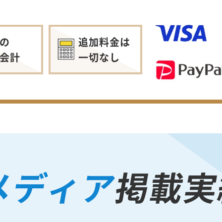
の
追加料金は
会計
一切なし
メディア
掲載実