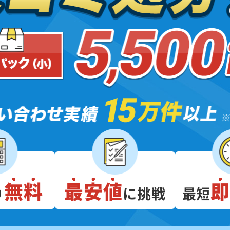
無料
最安値
り
に挑戦
最短