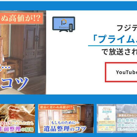
書
身近な人が
亡く
を出版