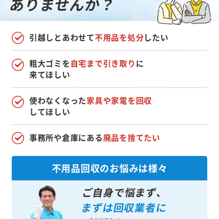
ありませんか？
引越しとあわせて
不用品を処分
したい
粗大ゴミを
自宅まで引き取り
に
来てほしい
使わなくなった
家具や家電を回収
してほしい
事務所や倉庫にある
廃品を捨てたい
不用品回収のお悩みは様々
ご自身で悩まず、
まずは回収業者に