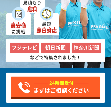
見積もり
無料
最短
最安値
即日対応
に挑戦
フジテレビ
朝日新聞
神奈川新聞
などで特集されました！