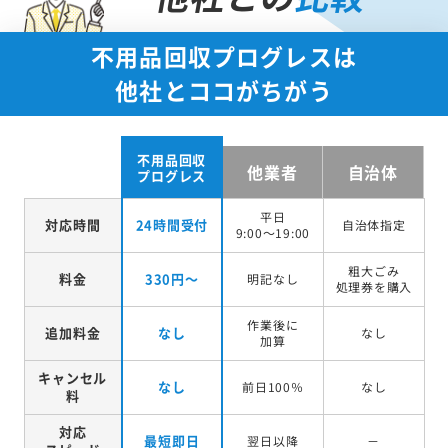
不用品回収プログレスは
他社とココがちがう
不用品回収
他業者
自治体
プログレス
平日
対応時間
24時間受付
自治体指定
9:00～19:00
粗大ごみ
料金
330円～
明記なし
処理券を
購入
作業後に
追加料金
なし
なし
加算
キャンセル
なし
前日100％
なし
料
対応
最短即日
翌日以降
－