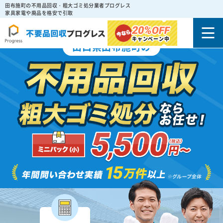
田布施町の不用品回収・粗大ゴミ処分業者プログレス
家具家電や廃品を格安で引取
20%
OFF
キャンペーン中
山口県田布施町の