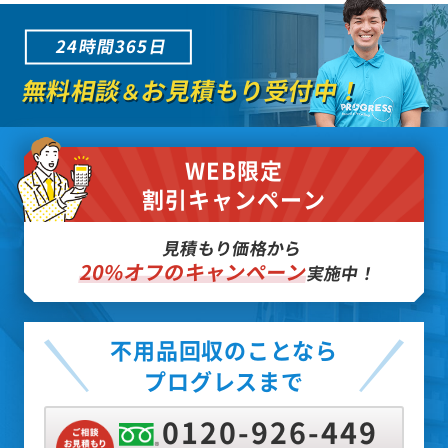
24時間365日
無料相談
お見積もり受付中！
＆
WEB限定
割引キャンペーン
見積もり価格から
20%オフのキャンペーン
実施中！
不用品回収のことなら
プログレスまで
0120-926-449