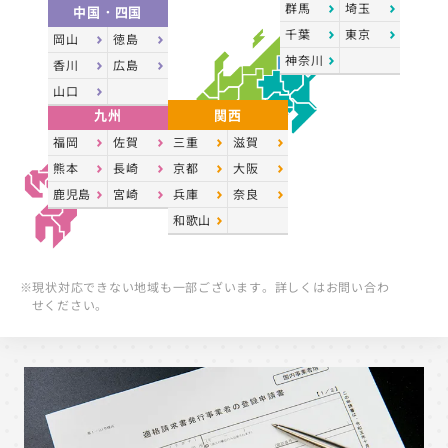
群馬
埼玉
中国・四国
千葉
東京
岡山
徳島
神奈川
香川
広島
山口
九州
関西
福岡
佐賀
三重
滋賀
熊本
長崎
京都
大阪
鹿児島
宮崎
兵庫
奈良
和歌山
※現状対応できない地域も一部ございます。詳しくはお問い合わ
せください。