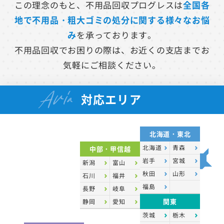
この理念のもと、不用品回収プログレスは
全国各
地で不用品・粗大ゴミの処分に関する様々なお悩
み
を承っております。
不用品回収でお困りの際は、お近くの支店までお
気軽にご相談ください。
Aria
対応エリア
北海道・東北
北海道
青森
中部・甲信越
岩手
宮城
新潟
富山
秋田
山形
石川
福井
福島
長野
岐阜
関東
静岡
愛知
茨城
栃木