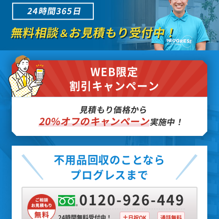
24時間365日
無料相談
お見積もり受付中！
＆
WEB限定
割引キャンペーン
見積もり価格から
20%オフのキャンペーン
実施中！
不用品回収のことなら
プログレスまで
0120-926-449
24時間無料受付中！
土日祝OK
通話無料