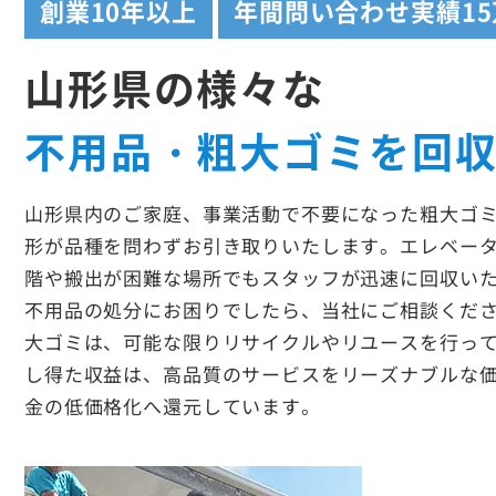
創業
10年以上
年間問い合わせ実績
1
山形県の様々な
不用品・粗大ゴミを回
山形県内のご家庭、事業活動で不要になった粗大ゴ
形が品種を問わずお引き取りいたします。エレベー
階や搬出が困難な場所でもスタッフが迅速に回収い
不用品の処分にお困りでしたら、当社にご相談くだ
大ゴミは、可能な限りリサイクルやリユースを行っ
し得た収益は、高品質のサービスをリーズナブルな
金の低価格化へ還元しています。