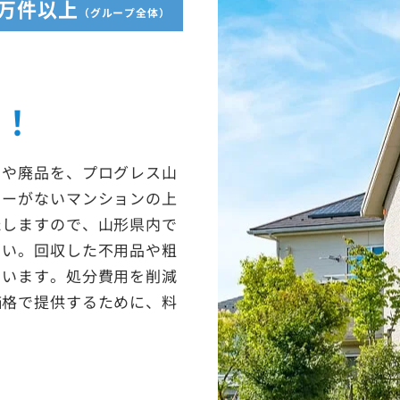
5万件以上
（グループ全体）
収！
ミや廃品を、プログレス山
ターがないマンションの上
たしますので、山形県内で
さい。回収した不用品や粗
ています。処分費用を削減
価格で提供するために、料