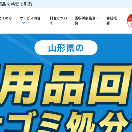
廃品を格安で引取
めての方
サービス内容
料金につい
回収対象品目一
会社概
て
覧
要
山形県の