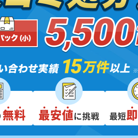
無料
最安値
り
に挑戦
最短