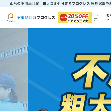
山形の不用品回収・粗大ゴミ処分業者プログレス
家具家電や
20%
OFF
トッ
初
プ
へ
キャンペーン中