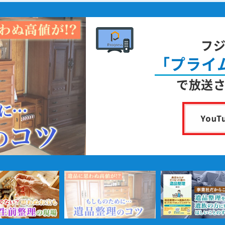
フ
「プライ
で放送