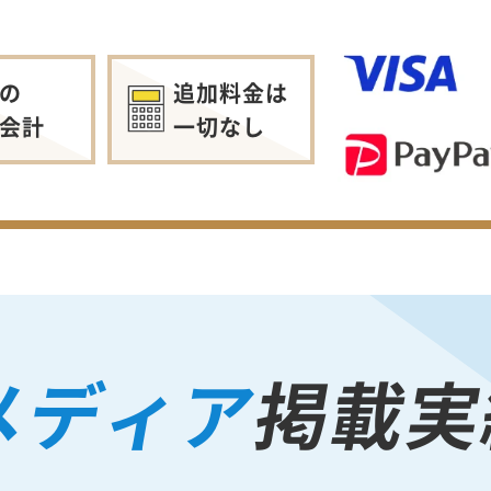
の
追加料金は
会計
一切なし
メディア
掲載実