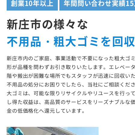
創業
10年以上
年間問い合わせ実績
1
新庄市の様々な
不用品・粗大ゴミを回
新庄市内のご家庭、事業活動で不要になった粗大ゴ
形が品種を問わずお引き取りいたします。エレベー
階や搬出が困難な場所でもスタッフが迅速に回収い
不用品の処分にお困りでしたら、当社にご相談くだ
大ゴミは、可能な限りリサイクルやリユースを行っ
し得た収益は、高品質のサービスをリーズナブルな
金の低価格化へ還元しています。