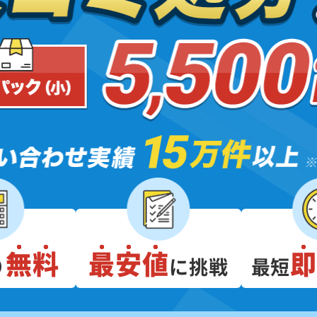
無料
最安値
り
に挑戦
最短