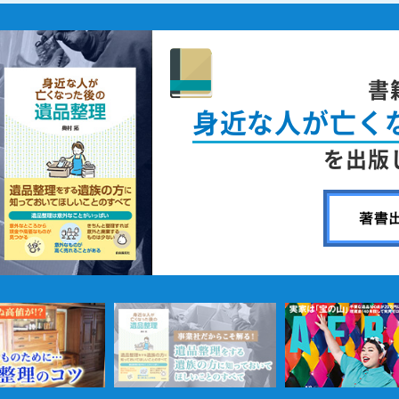
書
身近な人が
亡く
を出版