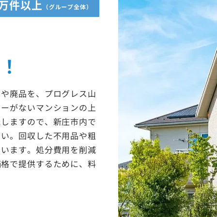
5万件以上
（グループ全体）
収！
ミや廃品を、プログレス山
ターがないマンションの上
たしますので、新庄市内で
さい。回収した不用品や粗
ています。処分費用を削減
価格で提供するために、料