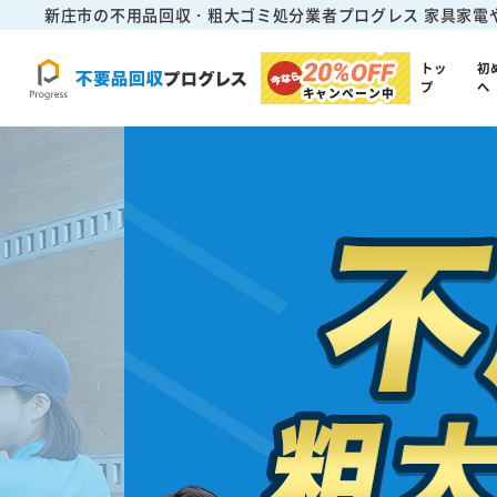
新庄市の不用品回収・粗大ゴミ処分業者プログレス
家具家電
20%
OFF
トッ
初
プ
へ
キャンペーン中