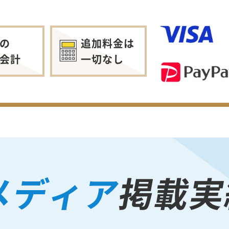
の
追加料金は
会計
一切なし
メディア
掲載実