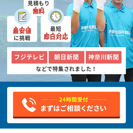
見積もり
無料
最短
最安値
即日対応
に挑戦
フジテレビ
朝日新聞
神奈川新聞
などで特集されました！