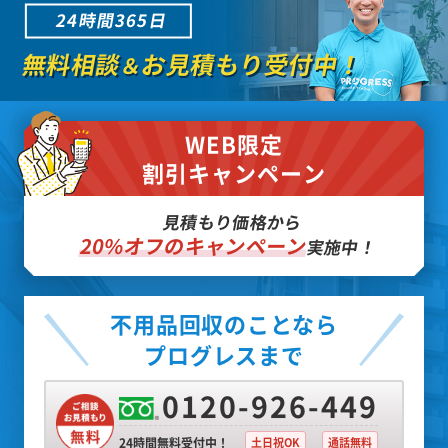
24時間365日
無料相談
お見積もり受付中！
＆
WEB限定
割引キャンペーン
見積もり価格から
20%オフのキャンペーン
実施中！
不用品回収のことなら
プログレスまで
0120-926-449
24時間無料受付中！
土日祝OK
通話無料