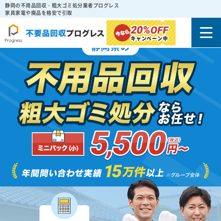
静岡の不用品回収・粗大ゴミ処分業者プログレス
家具家電や廃品を格安で引取
20%
OFF
キャンペーン中
静岡県の