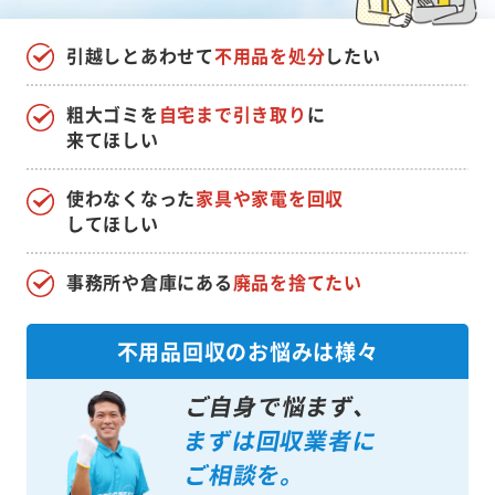
引越しとあわせて
不用品を処分
したい
粗大ゴミを
自宅まで引き取り
に
来てほしい
使わなくなった
家具や家電を回収
してほしい
事務所や倉庫にある
廃品を捨てたい
不用品回収のお悩みは様々
ご自身で悩まず、
まずは回収業者に
ご相談を。