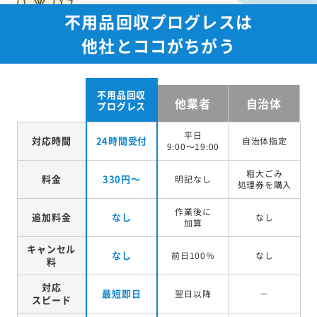
不用品回収プログレスは
他社とココがちがう
不用品回収
他業者
自治体
プログレス
平日
対応時間
24時間受付
自治体指定
9:00～19:00
粗大ごみ
料金
330円～
明記なし
処理券を
購入
作業後に
追加料金
なし
なし
加算
キャンセル
なし
前日100％
なし
料
対応
最短即日
翌日以降
－
スピード