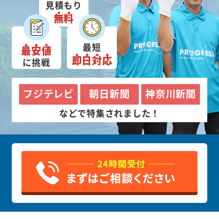
見積もり
無料
最短
最安値
即日対応
に挑戦
フジテレビ
朝日新聞
神奈川新聞
などで特集されました！