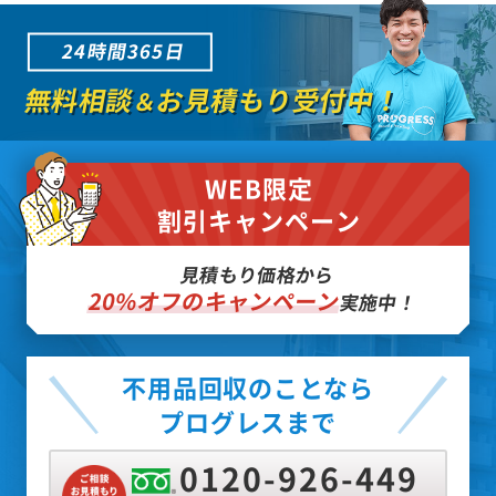
24時間365日
無料相談
お見積もり受付中！
＆
WEB限定
割引キャンペーン
見積もり価格から
20%オフのキャンペーン
実施中！
不用品回収のことなら
プログレスまで
0120-926-449