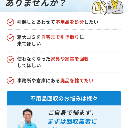
ありませんか？
引越しとあわせて
不用品を処分
したい
粗大ゴミを
自宅まで引き取り
に
来てほしい
使わなくなった
家具や家電を回収
してほしい
事務所や倉庫にある
廃品を捨てたい
不用品回収のお悩みは様々
ご自身で悩まず、
まずは回収業者に