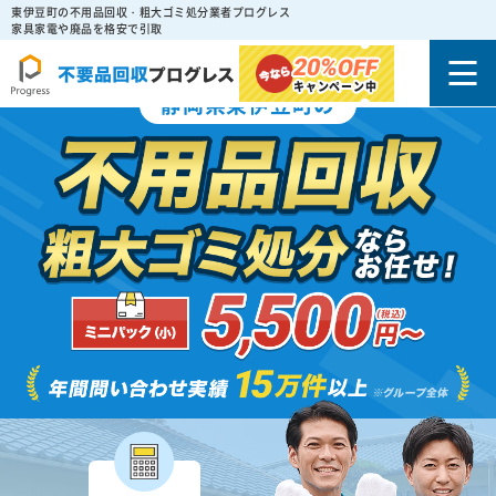
東伊豆町の不用品回収・粗大ゴミ処分業者プログレス
家具家電や廃品を格安で引取
20%
OFF
キャンペーン中
静岡県東伊豆町の