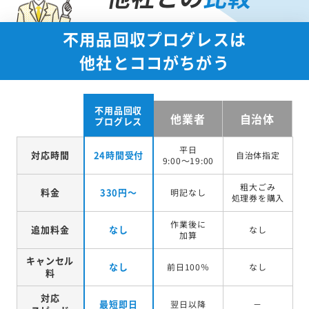
不用品回収プログレスは
他社とココがちがう
不用品回収
他業者
自治体
プログレス
平日
対応時間
24時間受付
自治体指定
9:00～19:00
粗大ごみ
料金
330円～
明記なし
処理券を
購入
作業後に
追加料金
なし
なし
加算
キャンセル
なし
前日100％
なし
料
対応
最短即日
翌日以降
－