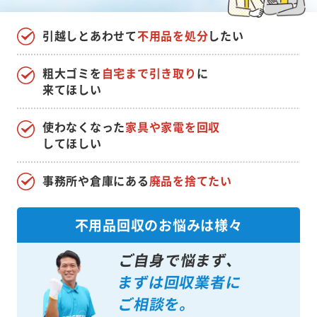
引越しとあわせて
不用品を処分
したい
粗大ゴミを
自宅まで引き取り
に
来てほしい
使わなくなった
家具や家電を回収
してほしい
事務所や倉庫にある
廃品を捨てたい
不用品回収のお悩みは様々
ご自身で悩まず、
まずは回収業者に
ご相談を。