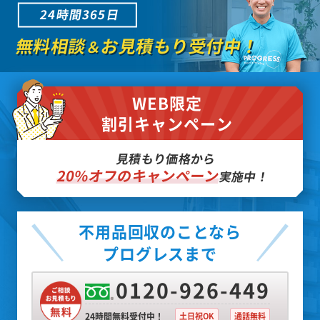
24時間365日
無料相談
お見積もり受付中！
＆
WEB限定
割引キャンペーン
見積もり価格から
20%オフのキャンペーン
実施中！
不用品回収のことなら
プログレスまで
0120-926-449
24時間無料受付中！
土日祝OK
通話無料