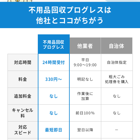
不用品回収プログレスは
他社とココがちがう
不用品回収
他業者
自治体
プログレス
平日
対応時間
24時間受付
自治体指定
9:00～19:00
粗大ごみ
料金
330円～
明記なし
処理券を
購入
作業後に
追加料金
なし
なし
加算
キャンセル
なし
前日100％
なし
料
対応
最短即日
翌日以降
－
スピード