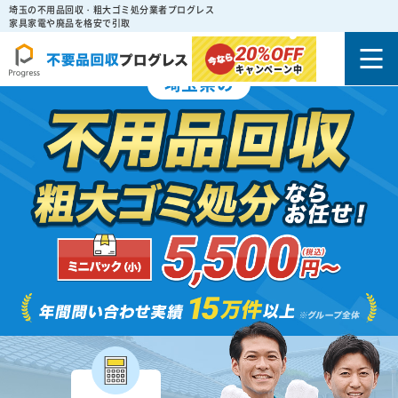
埼玉の不用品回収・粗大ゴミ処分業者プログレス
家具家電や廃品を格安で引取
20%
OFF
キャンペーン中
埼玉県の