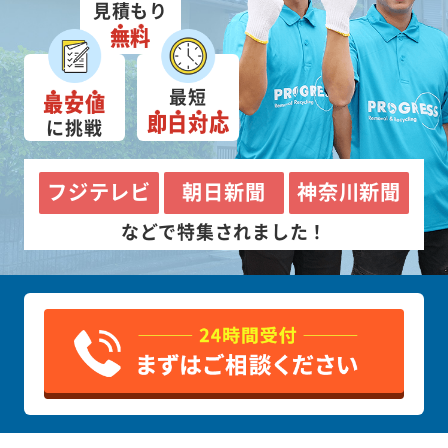
見積もり
無料
最短
最安値
即日対応
に挑戦
フジテレビ
朝日新聞
神奈川新聞
などで特集されました！