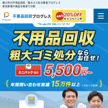
桶川市の不用品回収・粗大ゴミ処分業者プログレス
家具家電や廃品を格安で引取
20%
OFF
キャンペーン中
埼玉県桶川市の