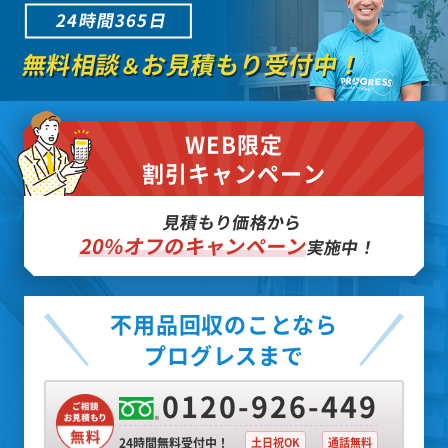
24時間365日
無料相談
お見積もり受付中！
＆
WEB限定
割引キャンペーン
見積もり価格から
20%オフのキャンペーン
実施中！
不用品回収のことなら
プログレスまで
0120-926-449
24時間無料受付中！
土日祝OK
通話無料