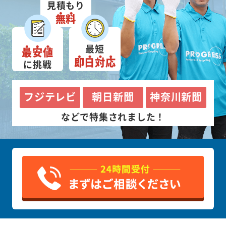
見積もり
無料
最短
最安値
即日対応
に挑戦
フジテレビ
朝日新聞
神奈川新聞
などで特集されました！