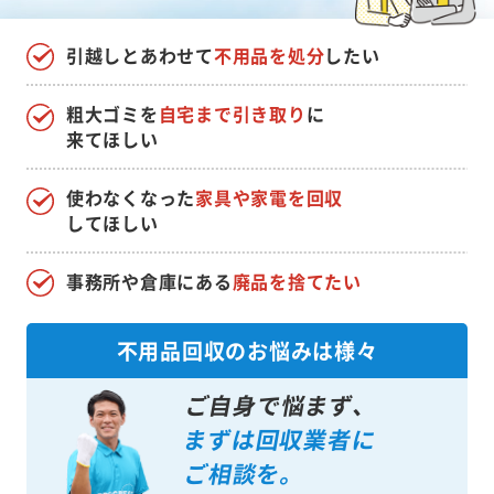
引越しとあわせて
不用品を処分
したい
粗大ゴミを
自宅まで引き取り
に
来てほしい
使わなくなった
家具や家電を回収
してほしい
事務所や倉庫にある
廃品を捨てたい
不用品回収のお悩みは様々
ご自身で悩まず、
まずは回収業者に
ご相談を。