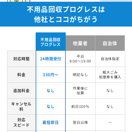
不用品回収プログレスは
他社とココがちがう
不用品回収
他業者
自治体
プログレス
平日
対応時間
24時間受付
自治体指定
9:00～19:00
粗大ごみ
料金
330円～
明記なし
処理券を
購入
作業後に
追加料金
なし
なし
加算
キャンセル
なし
前日100％
なし
料
対応
最短即日
翌日以降
－
スピード