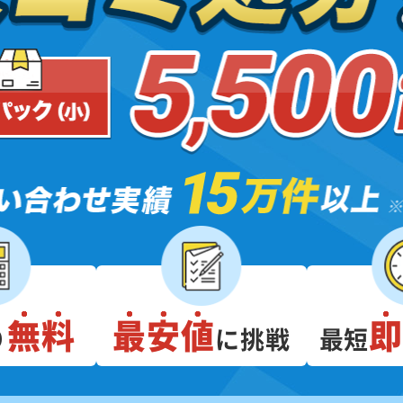
無料
最安値
り
に挑戦
最短