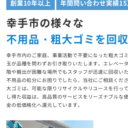
創業
10年以上
年間問い合わせ実績
1
幸手市の様々な
不用品・粗大ゴミを回
幸手市内のご家庭、事業活動で不要になった粗大ゴ
玉が品種を問わずお引き取りいたします。エレベー
階や搬出が困難な場所でもスタッフが迅速に回収い
不用品の処分にお困りでしたら、当社にご相談くだ
大ゴミは、可能な限りリサイクルやリユースを行っ
し得た収益は、高品質のサービスをリーズナブルな
金の低価格化へ還元しています。