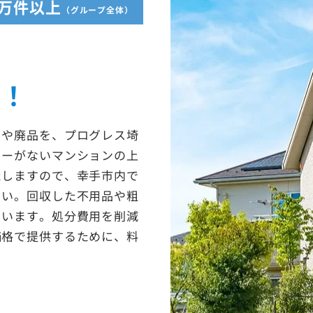
5万件以上
（グループ全体）
収！
ミや廃品を、プログレス埼
ターがないマンションの上
たしますので、幸手市内で
さい。回収した不用品や粗
ています。処分費用を削減
価格で提供するために、料