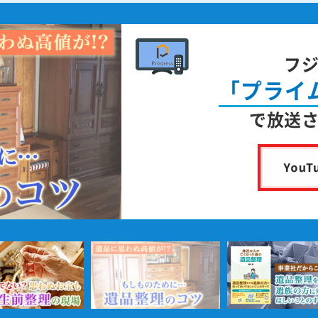
フ
「プライ
で放送