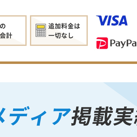
の
追加料金は
会計
一切なし
メディア
掲載実