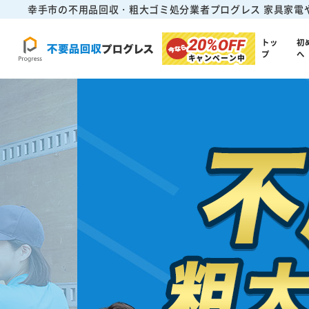
幸手市の不用品回収・粗大ゴミ処分業者プログレス
家具家電
20%
OFF
トッ
初
プ
へ
キャンペーン中