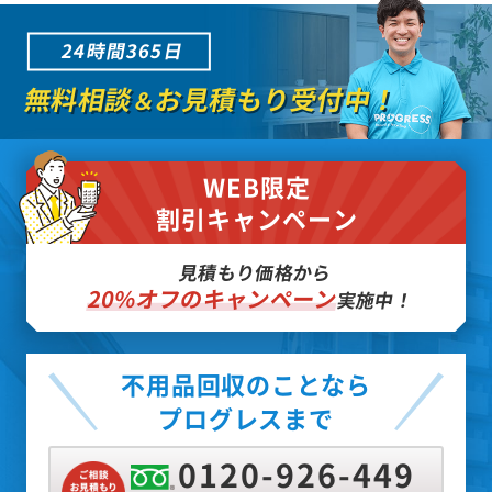
24時間365日
無料相談
お見積もり受付中！
＆
WEB限定
割引キャンペーン
見積もり価格から
20%オフのキャンペーン
実施中！
不用品回収のことなら
プログレスまで
0120-926-449