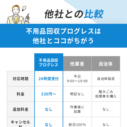
他社との
比較
不用品回収プログレスは
他社とココがちがう
不用品回収
他業者
自治体
プログレス
平日
対応時間
24時間受付
自治体指定
9:00～19:00
粗大ごみ
料金
330円～
明記なし
処理券を
購入
作業後に
追加料金
なし
なし
加算
キャンセル
なし
前日100％
なし
料