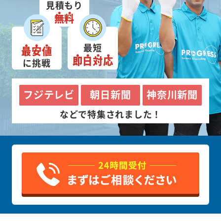
見積もり
無料
最短
最安値
即日対応
に挑戦
フジテレビ
朝日新聞
神奈川新聞
などで特集されました！