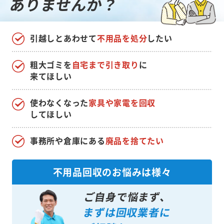
ありませんか？
引越しとあわせて
不用品を処分
したい
粗大ゴミを
自宅まで引き取り
に
来てほしい
使わなくなった
家具や家電を回収
してほしい
事務所や倉庫にある
廃品を捨てたい
不用品回収のお悩みは様々
ご自身で悩まず、
まずは回収業者に