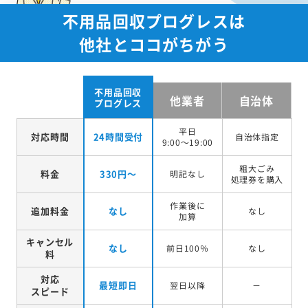
不用品回収プログレスは
他社とココがちがう
不用品回収
他業者
自治体
プログレス
平日
対応時間
24時間受付
自治体指定
9:00～19:00
粗大ごみ
料金
330円～
明記なし
処理券を
購入
作業後に
追加料金
なし
なし
加算
キャンセル
なし
前日100％
なし
料
対応
最短即日
翌日以降
－
スピード