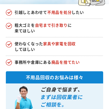
引越しとあわせて
不用品を処分
したい
粗大ゴミを
自宅まで引き取り
に
来てほしい
使わなくなった
家具や家電を回収
してほしい
事務所や倉庫にある
廃品を捨てたい
不用品回収のお悩みは様々
ご自身で悩まず、
まずは回収業者に
ご相談を。