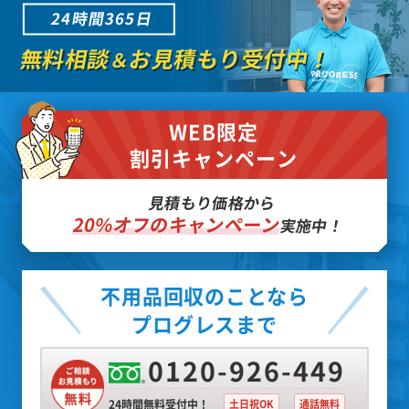
24時間365日
無料相談
お見積もり受付中！
＆
WEB限定
割引キャンペーン
見積もり価格から
20%オフのキャンペーン
実施中！
不用品回収のことなら
プログレスまで
0120-926-449
24時間無料受付中！
土日祝OK
通話無料