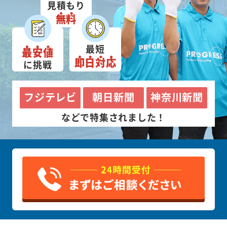
見積もり
無料
最短
最安値
即日対応
に挑戦
フジテレビ
朝日新聞
神奈川新聞
などで特集されました！