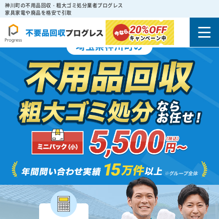
神川町の不用品回収・粗大ゴミ処分業者プログレス
家具家電や廃品を格安で引取
20%
OFF
キャンペーン中
埼玉県神川町の