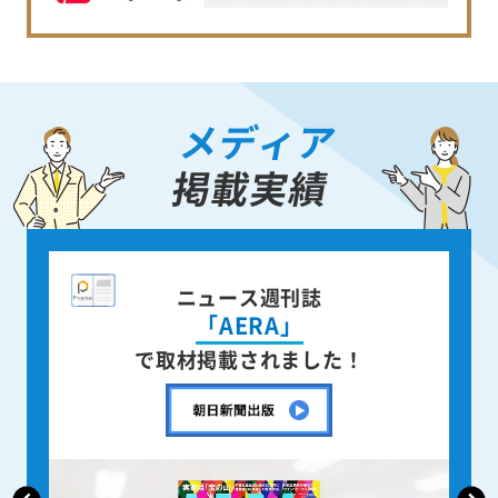
メディア
掲載実績
誌
全国紙新聞
「朝日新聞」
した！
で取材掲載されました！