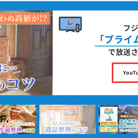
フ
「プライ
で放送