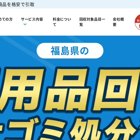
廃品を格安で引取
めての方
サービス内容
料金につい
回収対象品目一
会社概
て
覧
要
福島県の