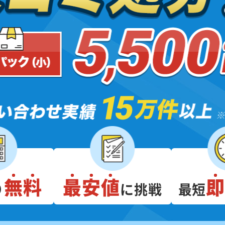
無料
最安値
り
に挑戦
最短