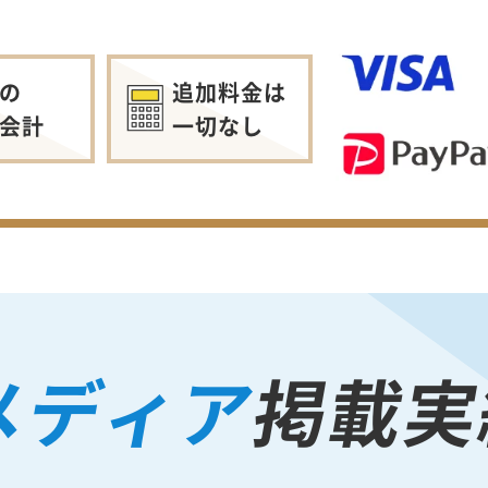
の
追加料金は
会計
一切なし
メディア
掲載実