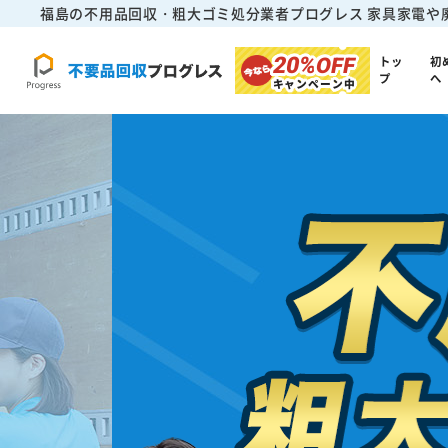
福島の不用品回収・粗大ゴミ処分業者プログレス
家具家電や
20%
OFF
トッ
初
プ
へ
キャンペーン中