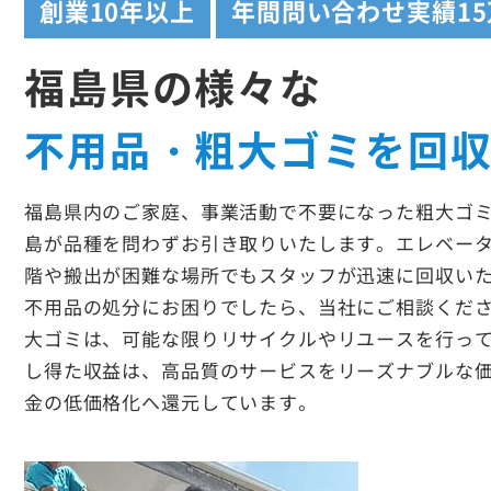
創業
10年以上
年間問い合わせ実績
1
福島県の様々な
不用品・粗大ゴミを回
福島県内のご家庭、事業活動で不要になった粗大ゴ
島が品種を問わずお引き取りいたします。エレベー
階や搬出が困難な場所でもスタッフが迅速に回収い
不用品の処分にお困りでしたら、当社にご相談くだ
大ゴミは、可能な限りリサイクルやリユースを行っ
し得た収益は、高品質のサービスをリーズナブルな
金の低価格化へ還元しています。