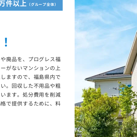
5万件以上
（グループ全体）
収！
ミや廃品を、プログレス福
ターがないマンションの上
たしますので、福島県内で
さい。回収した不用品や粗
ています。処分費用を削減
価格で提供するために、料