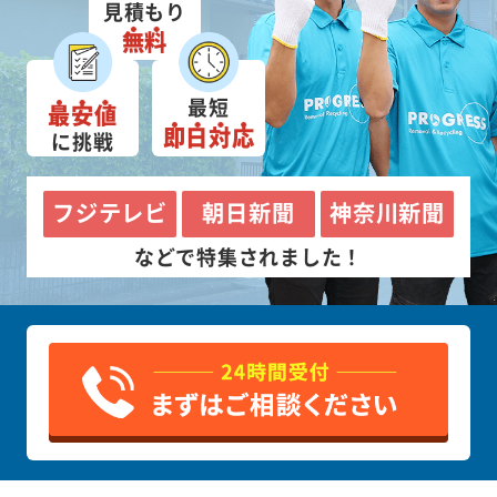
見積もり
無料
最短
最安値
即日対応
に挑戦
フジテレビ
朝日新聞
神奈川新聞
などで特集されました！