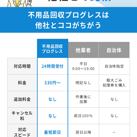
不用品回収プログレスは
他社とココがちがう
不用品回収
他業者
自治体
プログレス
平日
対応時間
24時間受付
自治体指定
9:00～19:00
粗大ごみ
料金
330円～
明記なし
処理券を
購入
作業後に
追加料金
なし
なし
加算
キャンセル
なし
前日100％
なし
料
対応
最短即日
翌日以降
－
スピード