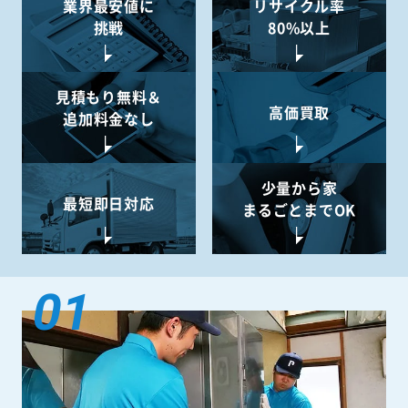
業界最安値に
リサイクル率
挑戦
80%以上
見積もり無料＆
高価買取
追加料金なし
少量から
家
最短即日対応
まるごとまでOK