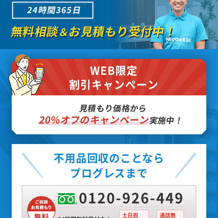
24時間365日
無料相談
お見積もり受付中！
＆
WEB限定
割引キャンペーン
見積もり価格から
20%オフのキャンペーン
実施中！
不用品回収のことなら
プログレスまで
0120-926-449
土日祝
通話無