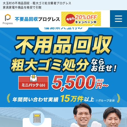
大玉村の不用品回収・粗大ゴミ処分業者プログレス
家具家電や廃品を格安で引取
20%
OFF
キャンペーン中
福島県大玉村の