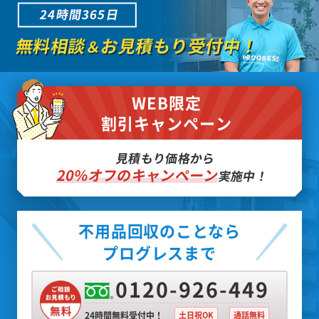
24時間365日
無料相談
お見積もり受付中！
＆
WEB限定
割引キャンペーン
見積もり価格から
20%オフのキャンペーン
実施中！
不用品回収のことなら
プログレスまで
0120-926-449
24時間無料受付中！
土日祝OK
通話無料