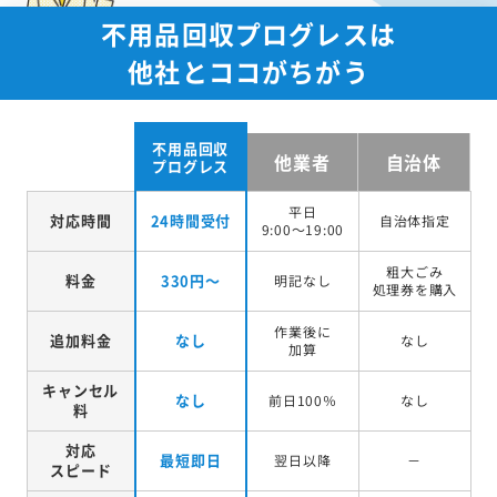
不用品回収プログレスは
他社とココがちがう
不用品回収
他業者
自治体
プログレス
平日
対応時間
24時間受付
自治体指定
9:00～19:00
粗大ごみ
料金
330円～
明記なし
処理券を
購入
作業後に
追加料金
なし
なし
加算
キャンセル
なし
前日100％
なし
料
対応
最短即日
翌日以降
－
スピード