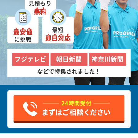
見積もり
無料
最短
最安値
即日対応
に挑戦
フジテレビ
朝日新聞
神奈川新聞
などで特集されました！