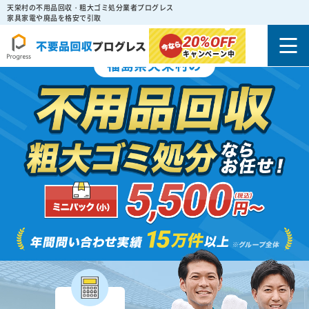
天栄村の不用品回収・粗大ゴミ処分業者プログレス
家具家電や廃品を格安で引取
20%
OFF
キャンペーン中
福島県天栄村の