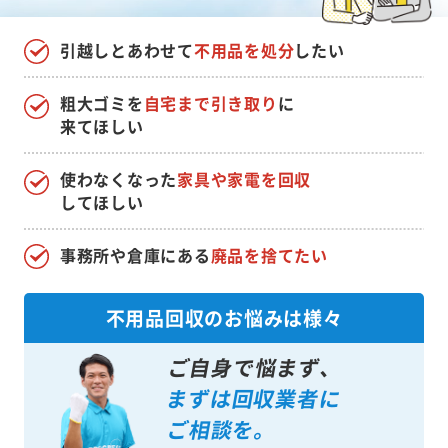
引越しとあわせて
不用品を処分
したい
粗大ゴミを
自宅まで引き取り
に
来てほしい
使わなくなった
家具や家電を回収
してほしい
事務所や倉庫にある
廃品を捨てたい
不用品回収のお悩みは様々
ご自身で悩まず、
まずは回収業者に
ご相談を。