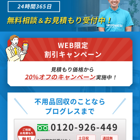
24時間365日
無料相談
お見積もり受付中！
＆
WEB限定
割引キャンペーン
見積もり価格から
20%オフのキャンペーン
実施中！
不用品回収のことなら
プログレスまで
0120-926-449
土日祝
通話無