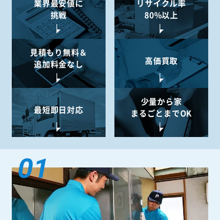
業界最安値に
リサイクル率
挑戦
80%以上
見積もり無料＆
高価買取
追加料金なし
少量から
家
最短即日対応
まるごとまでOK