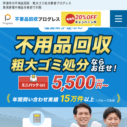
伊達市の不用品回収・粗大ゴミ処分業者プログレス
家具家電や廃品を格安で引取
20%
OFF
キャンペーン中
福島県伊達市の