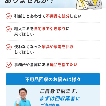
引越しとあわせて
不用品を処分
したい
粗大ゴミを
自宅まで引き取り
に
来てほしい
使わなくなった
家具や家電を回収
してほしい
事務所や倉庫にある
廃品を捨てたい
不用品回収のお悩みは様々
ご自身で悩まず、
まずは回収業者に
ご相談を。