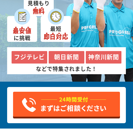
見積もり
無料
最短
最安値
即日対応
に挑戦
フジテレビ
朝日新聞
神奈川新聞
などで特集されました！