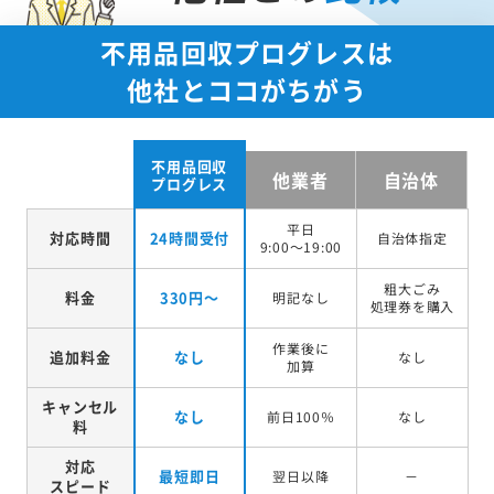
不用品回収プログレスは
他社とココがちがう
不用品回収
他業者
自治体
プログレス
平日
対応時間
24時間受付
自治体指定
9:00～19:00
粗大ごみ
料金
330円～
明記なし
処理券を
購入
作業後に
追加料金
なし
なし
加算
キャンセル
なし
前日100％
なし
料
対応
最短即日
翌日以降
－
スピード