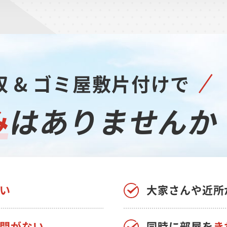
 & ゴミ屋敷片付けで
み
は
ありませんか
い
大家さんや近所
間がない
同時に部屋を
き