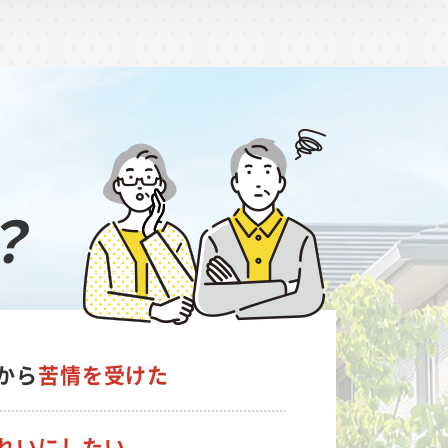
？
から
苦情を受けた
れいにしたい