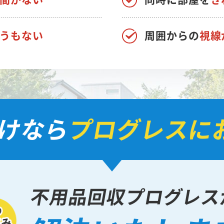
うもない
周囲からの
視線
けなら
プログレスに
不用品回収プログレス