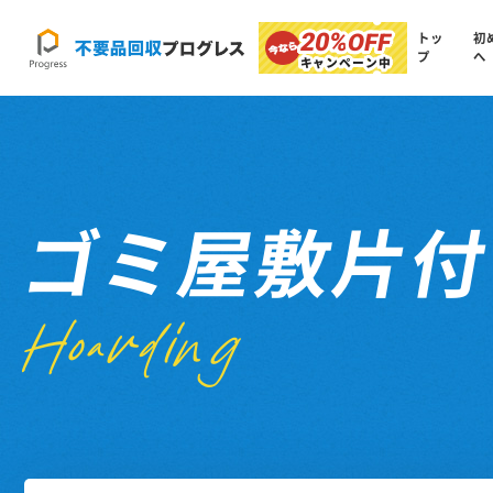
20%
OFF
トッ
初
プ
へ
キャンペーン中
ゴミ屋敷片
Hoarding