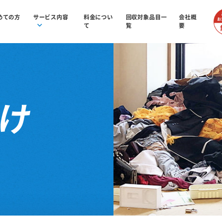
めての方
サービス内容
料金につい
回収対象品目一
会社概
て
覧
要
付け