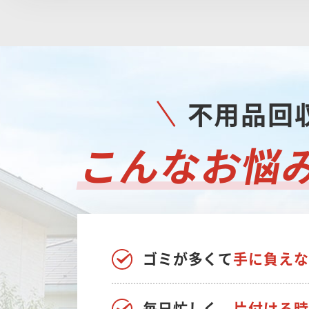
不用品回収
こんなお悩
ゴミが多くて
手に負えな
毎日忙しく、
片付ける時