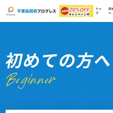
20%
OFF
トッ
初
プ
へ
キャンペーン中
初めての方
Beginner