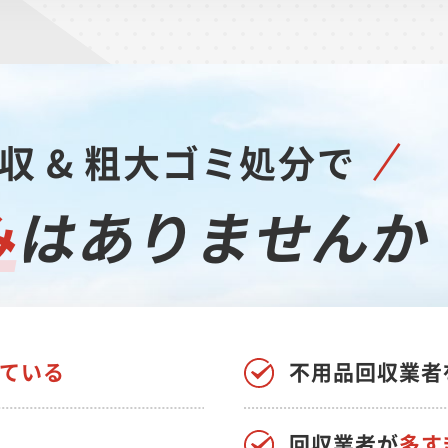
収 & 粗大ゴミ処分で
み
は
ありませんか
ている
不用品回収業者
回収業者が
多す