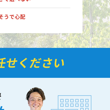
そうで心配
任せください
決