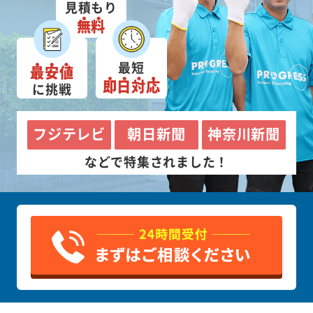
見積もり
無料
最短
最安値
即日対応
に挑戦
フジテレビ
朝日新聞
神奈川新聞
などで特集されました！