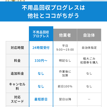
不用品回収プログレスは
他社とココがちがう
不用品回収
他業者
自治体
プログレス
平日
対応時間
24時間受付
自治体指定
9:00～19:00
粗大ごみ
料金
330円～
明記なし
処理券を
購入
作業後に
追加料金
なし
なし
加算
キャンセル
なし
前日100％
なし
料
対応
最短即日
翌日以降
－
スピード