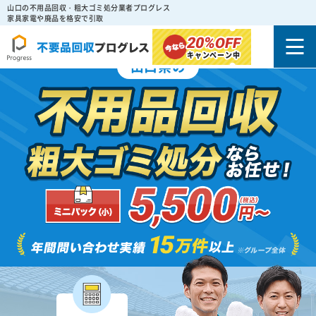
山口の不用品回収・粗大ゴミ処分業者プログレス
家具家電や廃品を格安で引取
20%
OFF
キャンペーン中
山口県の