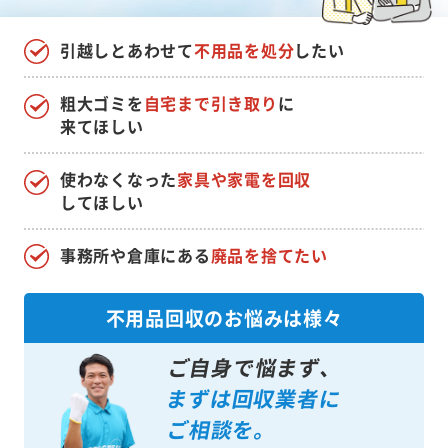
引越しとあわせて
不用品を処分
したい
粗大ゴミを
自宅まで引き取り
に
来てほしい
使わなくなった
家具や家電を回収
してほしい
事務所や倉庫にある
廃品を捨てたい
不用品回収のお悩みは様々
ご自身で悩まず、
まずは回収業者に
ご相談を。