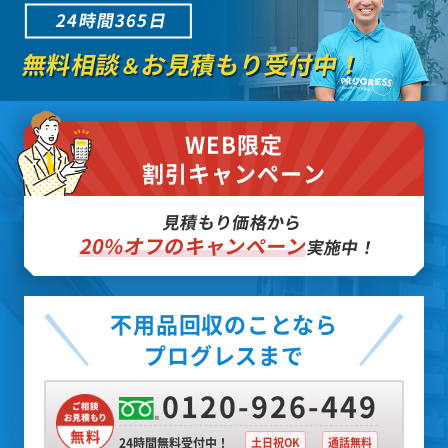
24時間365日
無料相談
お見積もり受付中！
＆
WEB限定
割引キャンペーン
見積もり価格から
20%オフのキャンペーン
実施中！
不用品回収のことなら
プログレスまで
0120-926-449
24時間無料受付中！
土日祝OK
通話無料