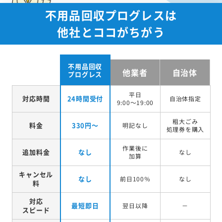
不用品回収プログレスは
他社とココがちがう
不用品回収
他業者
自治体
プログレス
平日
対応時間
24時間受付
自治体指定
9:00～19:00
粗大ごみ
料金
330円～
明記なし
処理券を
購入
作業後に
追加料金
なし
なし
加算
キャンセル
なし
前日100％
なし
料
対応
最短即日
翌日以降
－
スピード