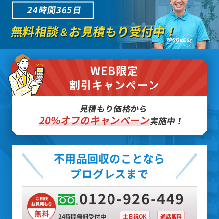
24時間365日
無料相談
お見積もり受付中！
＆
WEB限定
割引キャンペーン
見積もり価格から
20%オフのキャンペーン
実施中！
不用品回収のことなら
プログレスまで
0120-926-449
24時間無料受付中！
土日祝OK
通話無料