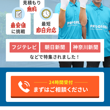
見積もり
無料
最短
最安値
即日対応
に挑戦
フジテレビ
朝日新聞
神奈川新聞
などで特集されました！