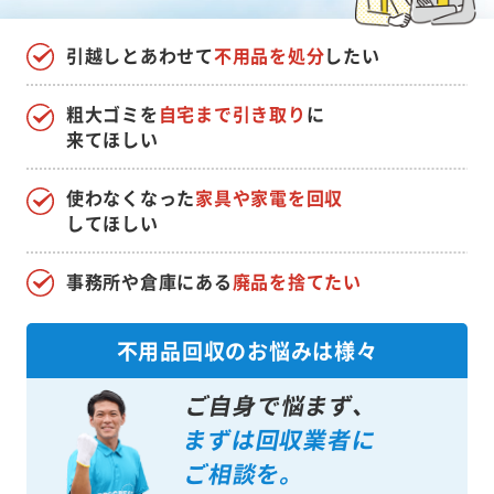
引越しとあわせて
不用品を処分
したい
粗大ゴミを
自宅まで引き取り
に
来てほしい
使わなくなった
家具や家電を回収
してほしい
事務所や倉庫にある
廃品を捨てたい
不用品回収のお悩みは様々
ご自身で悩まず、
まずは回収業者に
ご相談を。