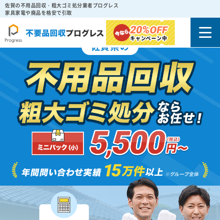
佐賀の不用品回収・粗大ゴミ処分業者プログレス
家具家電や廃品を格安で引取
20%
OFF
キャンペーン中
佐賀県の