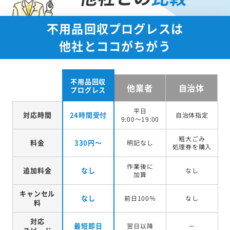
不用品回収プログレスは
他社とココがちがう
不用品回収
他業者
自治体
プログレス
平日
対応時間
24時間受付
自治体指定
9:00～19:00
粗大ごみ
料金
330円～
明記なし
処理券を
購入
作業後に
追加料金
なし
なし
加算
キャンセル
なし
前日100％
なし
料
対応
最短即日
翌日以降
－