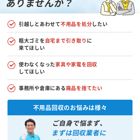
ありませんか？
引越しとあわせて
不用品を処分
したい
粗大ゴミを
自宅まで引き取り
に
来てほしい
使わなくなった
家具や家電を回収
してほしい
事務所や倉庫にある
廃品を捨てたい
不用品回収のお悩みは様々
ご自身で悩まず、
まずは回収業者に