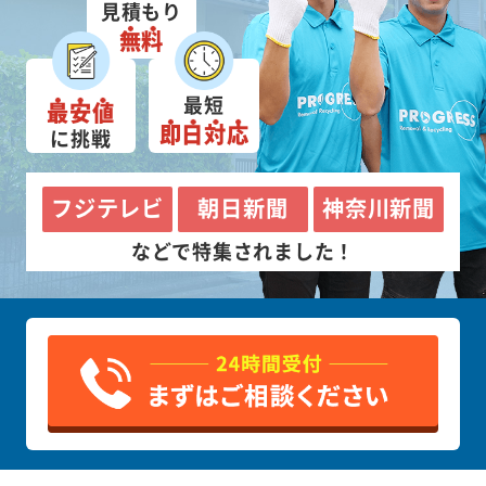
見積もり
無料
最短
最安値
即日対応
に挑戦
フジテレビ
朝日新聞
神奈川新聞
などで特集されました！