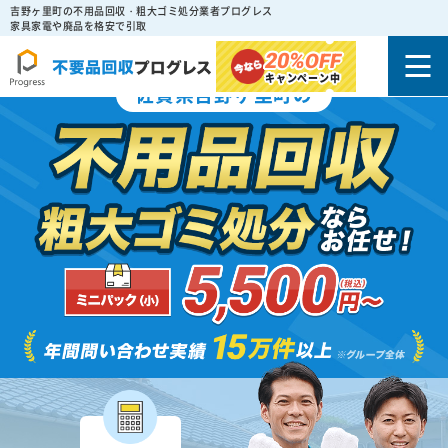
吉野ヶ里町の不用品回収・粗大ゴミ処分業者プログレス
家具家電や廃品を格安で引取
20%
OFF
キャンペーン中
佐賀県吉野ヶ里町の