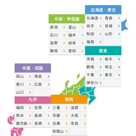
北海道・東北
北海道
青森
中部・甲信越
岩手
宮城
新潟
富山
秋田
山形
石川
福井
福島
長野
岐阜
関東
静岡
愛知
茨城
栃木
群馬
埼玉
中国・四国
千葉
東京
岡山
徳島
神奈川
香川
広島
山口
九州
関西
福岡
佐賀
三重
滋賀
熊本
長崎
京都
大阪
鹿児島
宮崎
兵庫
奈良
和歌山