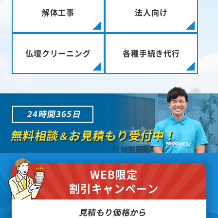
解体工事
法人向け
仏壇クリーニング
各種手続き代行
24時間365日
無料相談
お見積もり受付中！
＆
WEB限定
割引キャンペーン
見積もり価格から