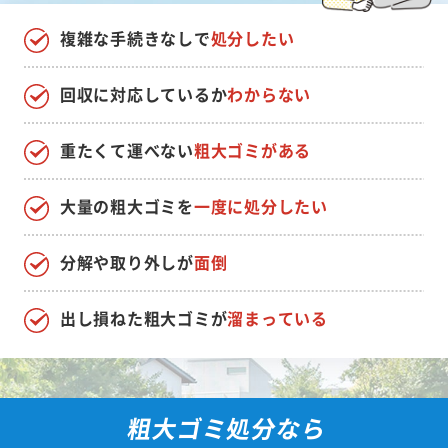
複雑な手続きなしで
処分したい
回収に対応しているか
わからない
重たくて運べない
粗大ゴミがある
大量の粗大ゴミを
一度に処分したい
分解や取り外しが
面倒
出し損ねた粗大ゴミが
溜まっている
粗大ゴミ処分なら