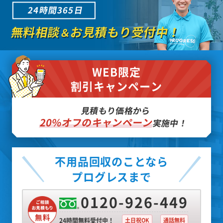
24時間365日
無料相談
お見積もり受付中！
＆
WEB限定
割引キャンペーン
見積もり価格から
20%オフのキャンペーン
実施中！
不用品回収のことなら
プログレスまで
0120-926-449
24時間無料受付中！
土日祝OK
通話無料