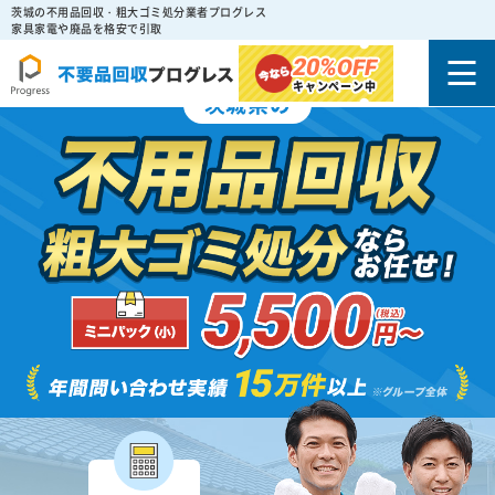
茨城の不用品回収・粗大ゴミ処分業者プログレス
家具家電や廃品を格安で引取
20%
OFF
キャンペーン中
茨城県の