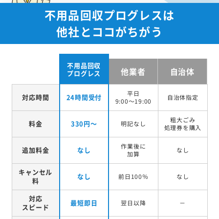
不用品回収プログレスは
他社とココがちがう
不用品回収
他業者
自治体
プログレス
平日
対応時間
24時間受付
自治体指定
9:00～19:00
粗大ごみ
料金
330円～
明記なし
処理券を
購入
作業後に
追加料金
なし
なし
加算
キャンセル
なし
前日100％
なし
料
対応
最短即日
翌日以降
－
スピード