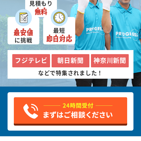
見積もり
無料
最短
最安値
即日対応
に挑戦
フジテレビ
朝日新聞
神奈川新聞
などで特集されました！