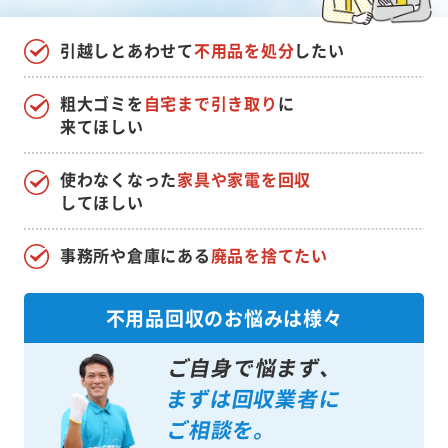
引越しとあわせて
不用品を処分
したい
粗大ゴミを
自宅まで引き取り
に
来てほしい
使わなくなった
家具や家電を回収
してほしい
事務所や倉庫にある
廃品を捨てたい
不用品回収のお悩みは様々
ご自身で悩まず、
まずは回収業者に
ご相談を。