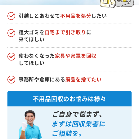
引越しとあわせて
不用品を処分
したい
粗大ゴミを
自宅まで引き取り
に
来てほしい
使わなくなった
家具や家電を回収
してほしい
事務所や倉庫にある
廃品を捨てたい
不用品回収のお悩みは様々
ご自身で悩まず、
まずは回収業者に
ご相談を。