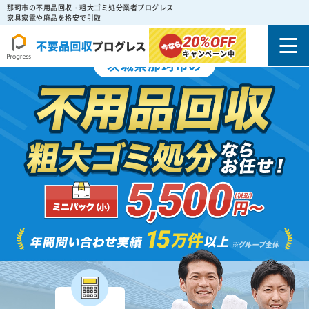
那珂市の不用品回収・粗大ゴミ処分業者プログレス
家具家電や廃品を格安で引取
20%
OFF
キャンペーン中
茨城県那珂市の