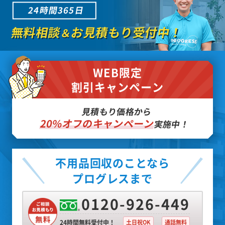
24時間365日
無料相談
お見積もり受付中！
＆
WEB限定
割引キャンペーン
見積もり価格から
20%オフのキャンペーン
実施中！
不用品回収のことなら
プログレスまで
0120-926-449
24時間無料受付中！
土日祝OK
通話無料