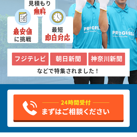
見積もり
無料
最短
最安値
即日対応
に挑戦
フジテレビ
朝日新聞
神奈川新聞
などで特集されました！