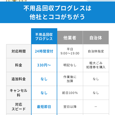
不用品回収プログレスは
他社とココがちがう
不用品回収
他業者
自治体
プログレス
平日
対応時間
24時間受付
自治体指定
9:00～19:00
粗大ごみ
料金
330円～
明記なし
処理券を
購入
作業後に
追加料金
なし
なし
加算
キャンセル
なし
前日100％
なし
料
対応
最短即日
翌日以降
－
スピード