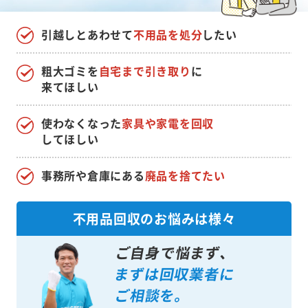
引越しとあわせて
不用品を処分
したい
粗大ゴミを
自宅まで引き取り
に
来てほしい
使わなくなった
家具や家電を回収
してほしい
事務所や倉庫にある
廃品を捨てたい
不用品回収のお悩みは様々
ご自身で悩まず、
まずは回収業者に
ご相談を。