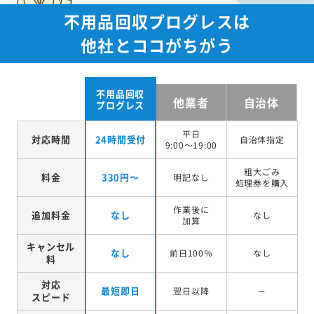
不用品回収プログレスは
他社とココがちがう
不用品回収
他業者
自治体
プログレス
平日
対応時間
24時間受付
自治体指定
9:00～19:00
粗大ごみ
料金
330円～
明記なし
処理券を
購入
作業後に
追加料金
なし
なし
加算
キャンセル
なし
前日100％
なし
料
対応
最短即日
翌日以降
－
スピード