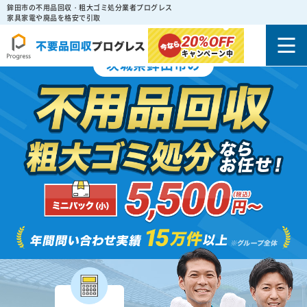
鉾田市の不用品回収・粗大ゴミ処分業者プログレス
家具家電や廃品を格安で引取
20%
OFF
キャンペーン中
茨城県鉾田市の