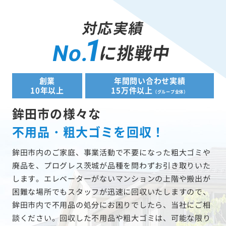
対応実績
1
に挑戦中
No.
創業
年間問い合わせ実績
10年以上
15万件以上
（グループ全体）
鉾田市の様々な
不用品・粗大ゴミを回収！
鉾田市内のご家庭、事業活動で不要になった粗大ゴミや
廃品を、プログレス茨城が品種を問わずお引き取りいた
します。エレベーターがないマンションの上階や搬出が
困難な場所でもスタッフが迅速に回収いたしますので、
鉾田市内で不用品の処分にお困りでしたら、当社にご相
談ください。回収した不用品や粗大ゴミは、可能な限り