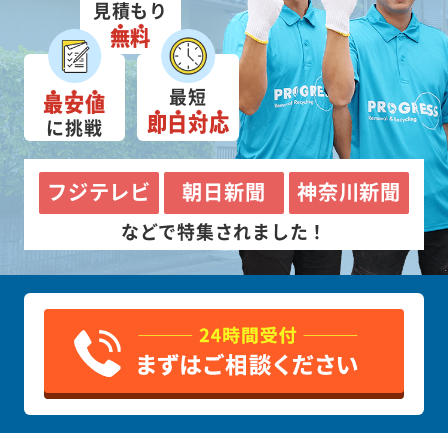
見積もり
無料
最短
最安値
即日対応
に挑戦
フジテレビ
朝日新聞
神奈川新聞
などで特集されました！