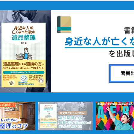
書
身近な人が
亡く
を出版