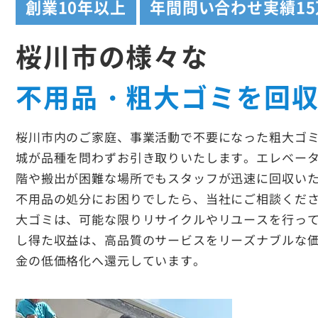
創業
10年以上
年間問い合わせ実績
1
桜川市の様々な
不用品・粗大ゴミを回
桜川市内のご家庭、事業活動で不要になった粗大ゴ
城が品種を問わずお引き取りいたします。エレベー
階や搬出が困難な場所でもスタッフが迅速に回収い
不用品の処分にお困りでしたら、当社にご相談くだ
大ゴミは、可能な限りリサイクルやリユースを行っ
し得た収益は、高品質のサービスをリーズナブルな
金の低価格化へ還元しています。