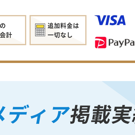
の
追加料金は
会計
一切なし
メディア
掲載実