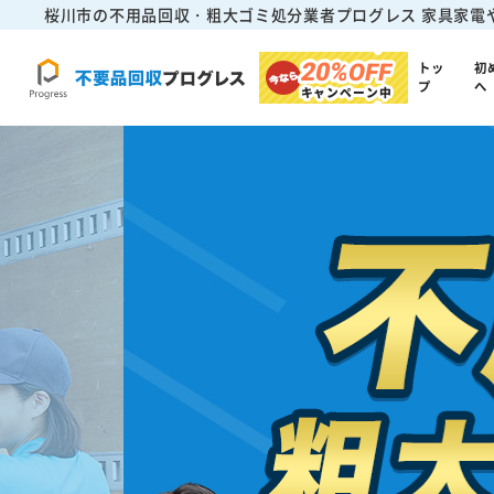
桜川市の不用品回収・粗大ゴミ処分業者プログレス
家具家電
20%
OFF
トッ
初
プ
へ
キャンペーン中