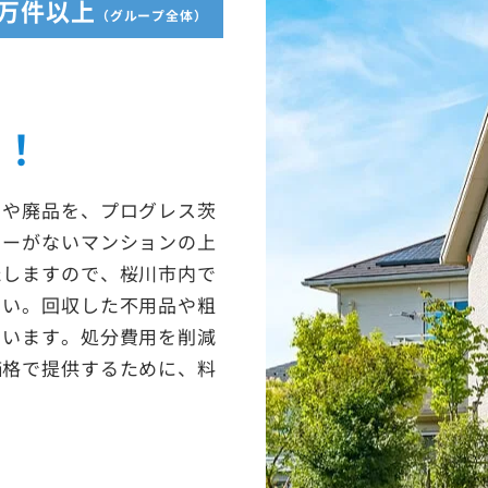
5万件以上
（グループ全体）
収！
ミや廃品を、プログレス茨
ターがないマンションの上
たしますので、桜川市内で
さい。回収した不用品や粗
ています。処分費用を削減
価格で提供するために、料