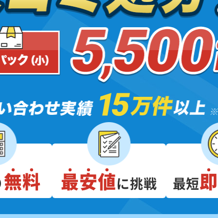
無料
最安値
り
に挑戦
最短