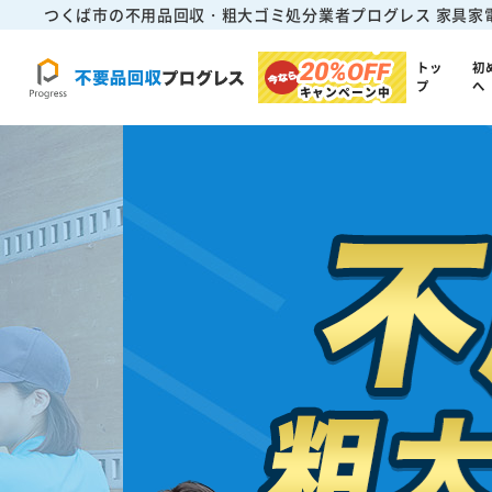
つくば市の不用品回収・粗大ゴミ処分業者プログレス
家具家
20%
OFF
トッ
初
プ
へ
キャンペーン中