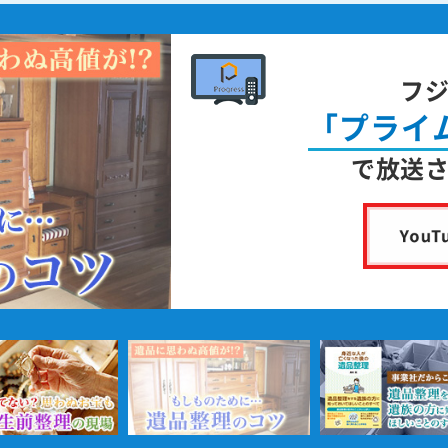
フ
「プライ
で放送