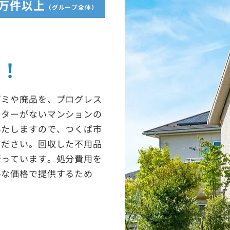
5万件以上
（グループ全体）
収！
ゴミや廃品を、プログレス
ーターがないマンションの
いたしますので、つくば市
ください。回収した不用品
行っています。処分費用を
ルな価格で提供するため