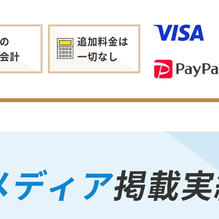
の
追加料金は
会計
一切なし
メディア
掲載実