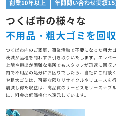
創業
10年以上
年間問い合わせ実績
1
つくば市の様々な
不用品・粗大ゴミを回
つくば市内のご家庭、事業活動で不要になった粗大
茨城が品種を問わずお引き取りいたします。エレベ
上階や搬出が困難な場所でもスタッフが迅速に回収
内で不用品の処分にお困りでしたら、当社にご相談
や粗大ゴミは、可能な限りリサイクルやリユースを
削減し得た収益は、高品質のサービスをリーズナブ
に、料金の低価格化へ還元しています。