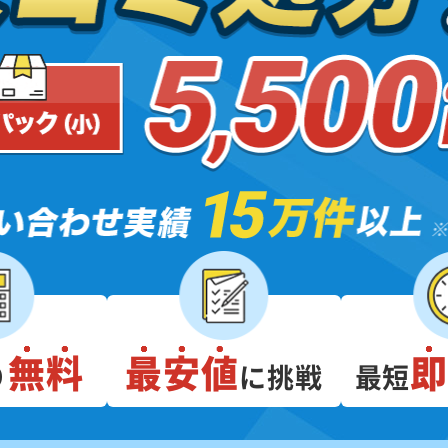
無料
最安値
り
に挑戦
最短