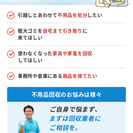
引越しとあわせて
不用品を処分
したい
粗大ゴミを
自宅まで引き取り
に
来てほしい
使わなくなった
家具や家電を回収
してほしい
事務所や倉庫にある
廃品を捨てたい
不用品回収のお悩みは様々
ご自身で悩まず、
まずは回収業者に
ご相談を。