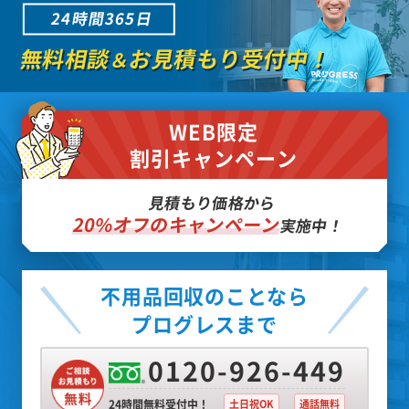
24時間365日
無料相談
お見積もり受付中！
＆
WEB限定
割引キャンペーン
見積もり価格から
20%オフのキャンペーン
実施中！
不用品回収のことなら
プログレスまで
0120-926-449
24時間無料受付中！
土日祝OK
通話無料