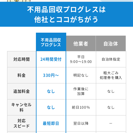
不用品回収プログレスは
他社とココがちがう
不用品回収
他業者
自治体
プログレス
平日
対応時間
24時間受付
自治体指定
9:00～19:00
粗大ごみ
料金
330円～
明記なし
処理券を
購入
作業後に
追加料金
なし
なし
加算
キャンセル
なし
前日100％
なし
料
対応
最短即日
翌日以降
－
スピード