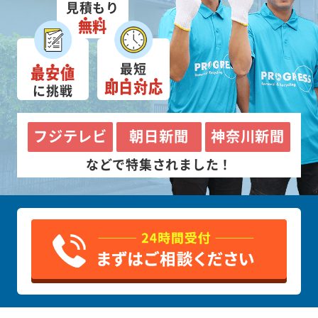
見積もり
無料
最短
最安値
即日対応
に挑戦
フジテレビ
朝日新聞
神奈川新聞
などで特集されました！