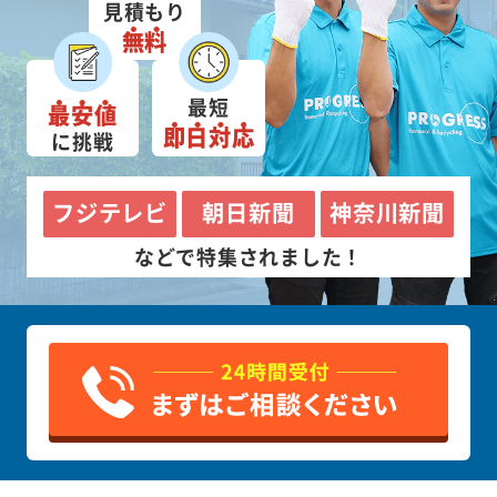
見積もり
無料
最短
最安値
即日対応
に挑戦
フジテレビ
朝日新聞
神奈川新聞
などで特集されました！