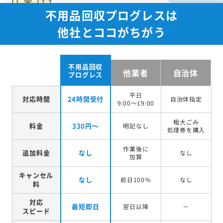
不用品回収プログレスは
他社とココがちがう
不用品回収
他業者
自治体
プログレス
平日
対応時間
24時間受付
自治体指定
9:00～19:00
粗大ごみ
料金
330円～
明記なし
処理券を
購入
作業後に
追加料金
なし
なし
加算
キャンセル
なし
前日100％
なし
料
対応
最短即日
翌日以降
－
スピード