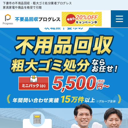
下妻市の不用品回収・粗大ゴミ処分業者プログレス
家具家電や廃品を格安で引取
20%
OFF
キャンペーン中
茨城県下妻市の