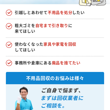
引越しとあわせて
不用品を処分
したい
粗大ゴミを
自宅まで引き取り
に
来てほしい
使わなくなった
家具や家電を回収
してほしい
事務所や倉庫にある
廃品を捨てたい
不用品回収のお悩みは様々
ご自身で悩まず、
まずは回収業者に
ご相談を。