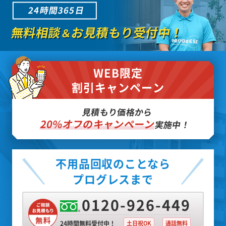
24時間365日
無料相談
お見積もり受付中！
＆
WEB限定
割引キャンペーン
見積もり価格から
20%オフのキャンペーン
実施中！
不用品回収のことなら
プログレスまで
0120-926-449
24時間無料受付中！
土日祝OK
通話無料