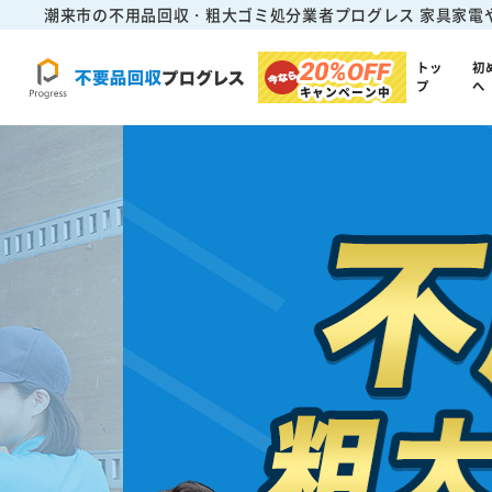
潮来市の不用品回収・粗大ゴミ処分業者プログレス
家具家電
20%
OFF
トッ
初
プ
へ
キャンペーン中