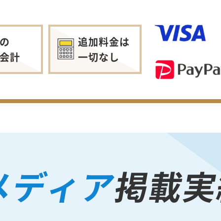
の
追加料金は
会計
一切なし
メディア
掲載実