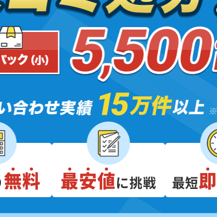
無料
最安値
り
に挑戦
最短