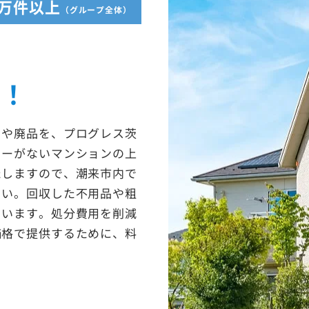
5万件以上
（グループ全体）
収！
ミや廃品を、プログレス茨
ターがないマンションの上
たしますので、潮来市内で
さい。回収した不用品や粗
ています。処分費用を削減
価格で提供するために、料