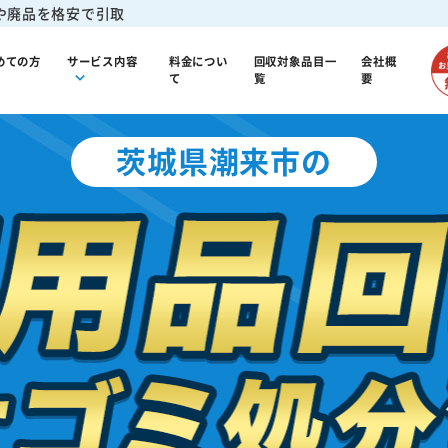
や廃品を格安で引取
めての方
サービス内容
料金につい
回収対象品目一
会社概
て
覧
要
茨城県潮来市の