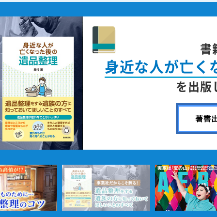
書
身近な人が
亡く
を出版