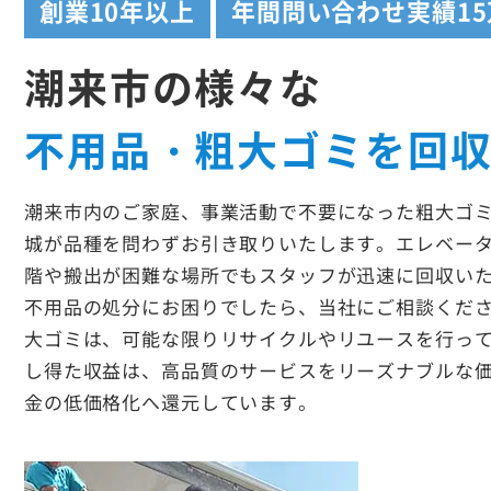
創業
10年以上
年間問い合わせ実績
1
潮来市の様々な
不用品・粗大ゴミを回
潮来市内のご家庭、事業活動で不要になった粗大ゴ
城が品種を問わずお引き取りいたします。エレベー
階や搬出が困難な場所でもスタッフが迅速に回収い
不用品の処分にお困りでしたら、当社にご相談くだ
大ゴミは、可能な限りリサイクルやリユースを行っ
し得た収益は、高品質のサービスをリーズナブルな
金の低価格化へ還元しています。