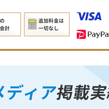
の
追加料金は
会計
一切なし
メディア
掲載実