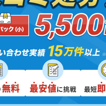
無料
最安値
り
に挑戦
最短