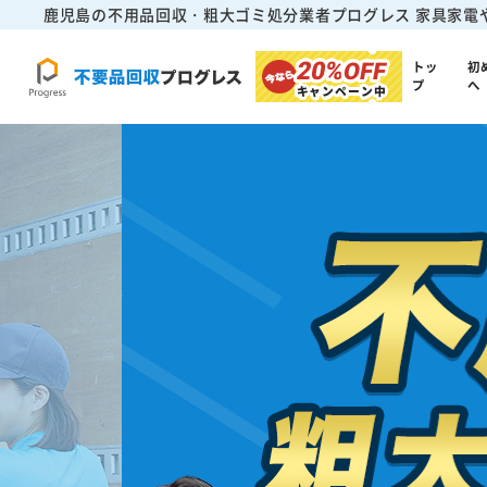
鹿児島の不用品回収・粗大ゴミ処分業者プログレス
家具家電
20%
OFF
トッ
初
プ
へ
キャンペーン中