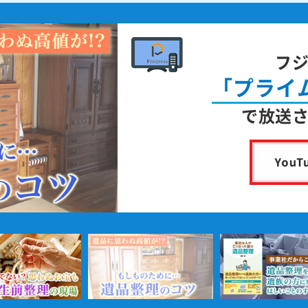
フ
「プライ
で放送