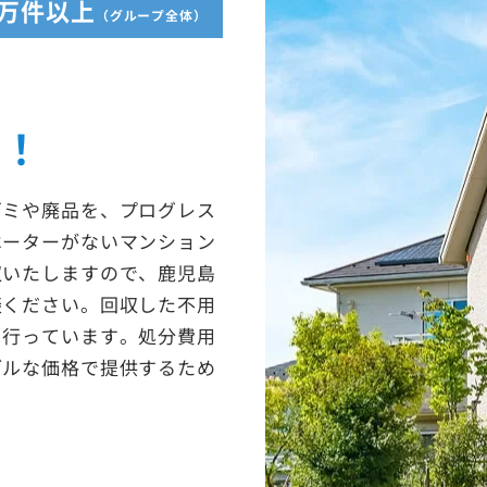
5万件以上
（グループ全体）
収！
ゴミや廃品を、プログレス
ベーターがないマンション
収いたしますので、鹿児島
談ください。回収した不用
を行っています。処分費用
ブルな価格で提供するため