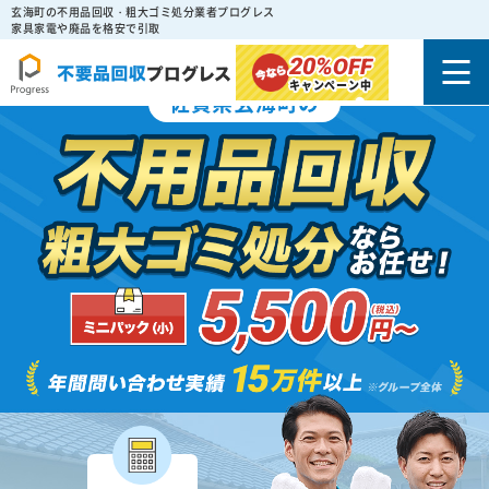
玄海町の不用品回収・粗大ゴミ処分業者プログレス
家具家電や廃品を格安で引取
20%
OFF
キャンペーン中
佐賀県玄海町の