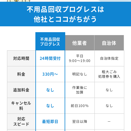
不用品回収プログレスは
他社とココがちがう
不用品回収
他業者
自治体
プログレス
平日
対応時間
24時間受付
自治体指定
9:00～19:00
粗大ごみ
料金
330円～
明記なし
処理券を
購入
作業後に
追加料金
なし
なし
加算
キャンセル
なし
前日100％
なし
料
対応
最短即日
翌日以降
－
スピード