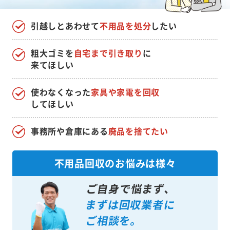
引越しとあわせて
不用品を処分
したい
粗大ゴミを
自宅まで引き取り
に
来てほしい
使わなくなった
家具や家電を回収
してほしい
事務所や倉庫にある
廃品を捨てたい
不用品回収のお悩みは様々
ご自身で悩まず、
まずは回収業者に
ご相談を。