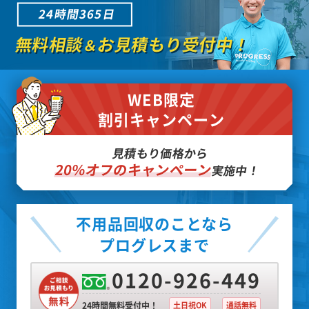
24時間365日
無料相談
お見積もり受付中！
＆
WEB限定
割引キャンペーン
見積もり価格から
20%オフのキャンペーン
実施中！
不用品回収のことなら
プログレスまで
0120-926-449
24時間無料受付中！
土日祝OK
通話無料