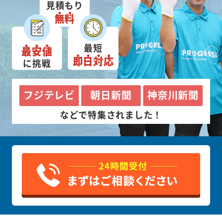
見積もり
無料
最短
最安値
即日対応
に挑戦
フジテレビ
朝日新聞
神奈川新聞
などで特集されました！