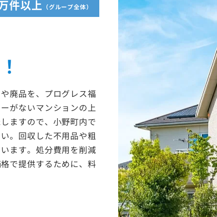
5万件以上
（グループ全体）
収！
ミや廃品を、プログレス福
ターがないマンションの上
たしますので、小野町内で
さい。回収した不用品や粗
ています。処分費用を削減
価格で提供するために、料