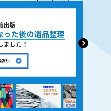
ース週刊誌
ERA」
載されました！