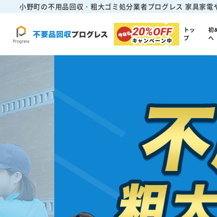
小野町の不用品回収・粗大ゴミ処分業者プログレス
家具家電
20%
OFF
トッ
初
プ
へ
キャンペーン中