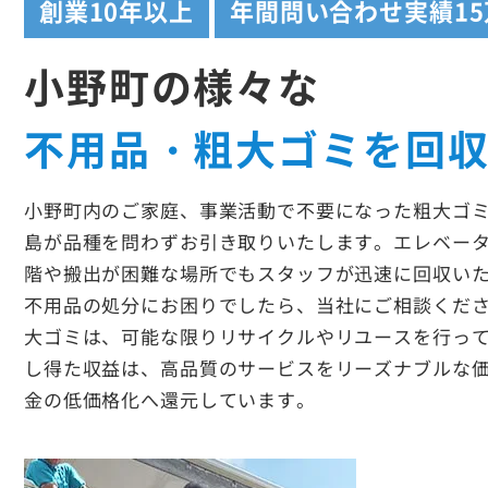
創業
10年以上
年間問い合わせ実績
1
小野町の様々な
不用品・粗大ゴミを回
小野町内のご家庭、事業活動で不要になった粗大ゴ
島が品種を問わずお引き取りいたします。エレベー
階や搬出が困難な場所でもスタッフが迅速に回収い
不用品の処分にお困りでしたら、当社にご相談くだ
大ゴミは、可能な限りリサイクルやリユースを行っ
し得た収益は、高品質のサービスをリーズナブルな
金の低価格化へ還元しています。