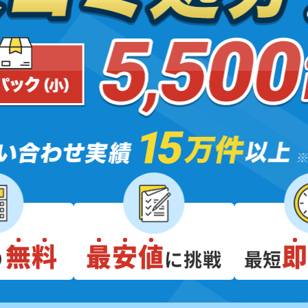
無料
最安値
り
に挑戦
最短