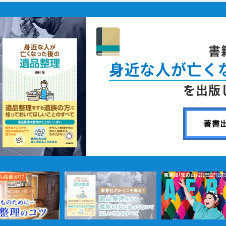
ニュ
「A
で取材掲