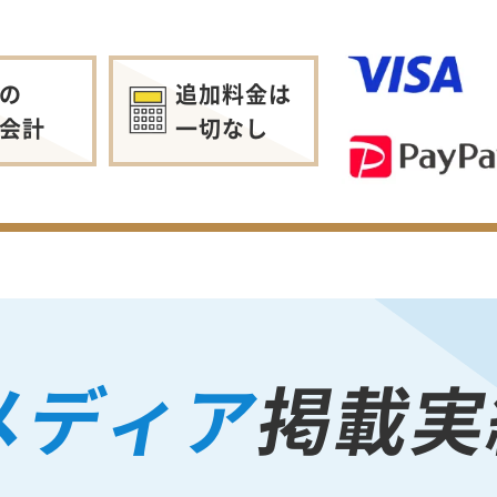
の
追加料金は
会計
一切なし
メディア
掲載実