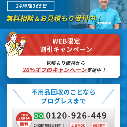
24時間365日
無料相談
お見積もり受付中！
＆
WEB限定
割引キャンペーン
見積もり価格から
20%オフのキャンペーン
実施中！
不用品回収のことなら
プログレスまで
0120-926-449
24時間無料受付中！
土日祝OK
通話無料