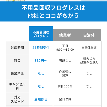
不用品回収プログレスは
他社とココがちがう
不用品回収
他業者
自治体
プログレス
平日
対応時間
24時間受付
自治体指定
9:00～19:00
粗大ごみ
料金
330円～
明記なし
処理券を
購入
作業後に
追加料金
なし
なし
加算
キャンセル
なし
前日100％
なし
料
対応
最短即日
翌日以降
－
スピード