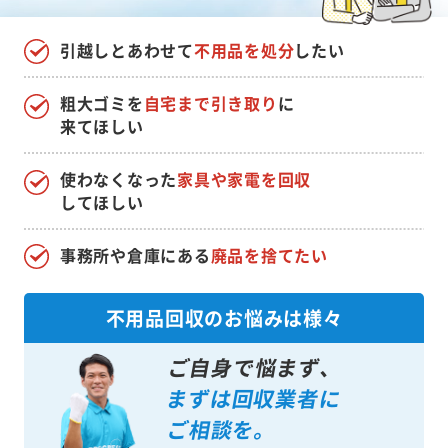
引越しとあわせて
不用品を処分
したい
粗大ゴミを
自宅まで引き取り
に
来てほしい
使わなくなった
家具や家電を回収
してほしい
事務所や倉庫にある
廃品を捨てたい
不用品回収のお悩みは様々
ご自身で悩まず、
まずは回収業者に
ご相談を。