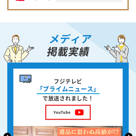
メディア
掲載実績
書籍出版
レビ
身近な人が
ュース」
亡くなった後の遺品整理
ました！
を出版しました！