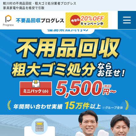
鮫川村の不用品回収・粗大ゴミ処分業者プログレス
家具家電や廃品を格安で引取
20%
OFF
キャンペーン中
福島県鮫川村の