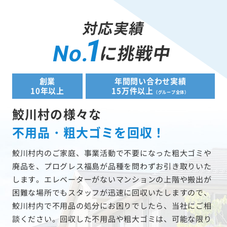
対応実績
1
に挑戦中
No.
創業
年間問い合わせ実績
10年以上
15万件以上
（グループ全体）
鮫川村の様々な
不用品・粗大ゴミを回収！
鮫川村内のご家庭、事業活動で不要になった粗大ゴミや
廃品を、プログレス福島が品種を問わずお引き取りいた
します。エレベーターがないマンションの上階や搬出が
困難な場所でもスタッフが迅速に回収いたしますので、
鮫川村内で不用品の処分にお困りでしたら、当社にご相
談ください。回収した不用品や粗大ゴミは、可能な限り