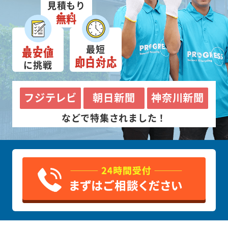
見積もり
無料
最短
最安値
即日対応
に挑戦
フジテレビ
朝日新聞
神奈川新聞
などで特集されました！