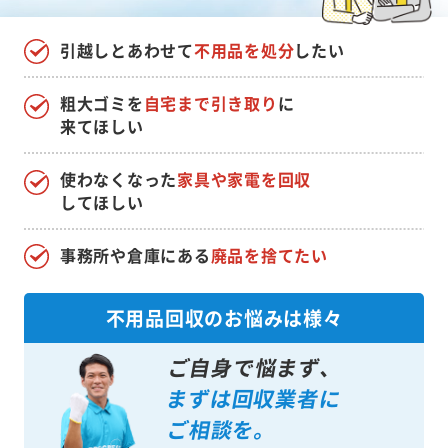
引越しとあわせて
不用品を処分
したい
粗大ゴミを
自宅まで引き取り
に
来てほしい
使わなくなった
家具や家電を回収
してほしい
事務所や倉庫にある
廃品を捨てたい
不用品回収のお悩みは様々
ご自身で悩まず、
まずは回収業者に
ご相談を。