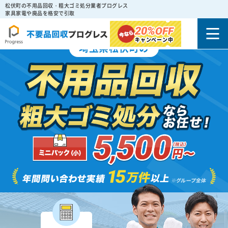
松伏町の不用品回収・粗大ゴミ処分業者プログレス
家具家電や廃品を格安で引取
20%
OFF
キャンペーン中
埼玉県松伏町の