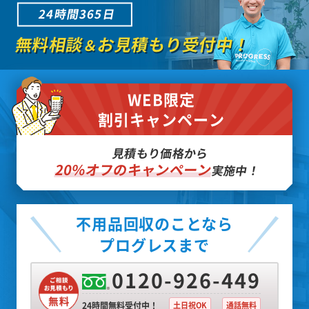
24時間365日
無料相談
お見積もり受付中！
＆
WEB限定
割引キャンペーン
見積もり価格から
20%オフのキャンペーン
実施中！
不用品回収のことなら
プログレスまで
0120-926-449
24時間無料受付中！
土日祝OK
通話無料