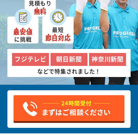
見積もり
無料
最短
最安値
即日対応
に挑戦
フジテレビ
朝日新聞
神奈川新聞
などで特集されました！