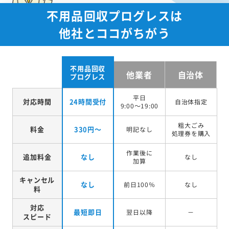
不用品回収プログレスは
他社とココがちがう
不用品回収
他業者
自治体
プログレス
平日
対応時間
24時間受付
自治体指定
9:00～19:00
粗大ごみ
料金
330円～
明記なし
処理券を
購入
作業後に
追加料金
なし
なし
加算
キャンセル
なし
前日100％
なし
料
対応
最短即日
翌日以降
－
スピード