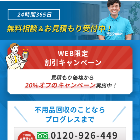
24時間365日
無料相談
お見積もり受付中！
＆
WEB限定
割引キャンペーン
見積もり価格から
20%オフのキャンペーン
実施中！
不用品回収のことなら
プログレスまで
0120-926-449