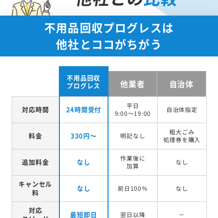
不用品回収プログレスは
他社とココがちがう
不用品回収
他業者
自治体
プログレス
平日
対応時間
24時間受付
自治体指定
9:00～19:00
粗大ごみ
料金
330円～
明記なし
処理券を
購入
作業後に
追加料金
なし
なし
加算
キャンセル
なし
前日100％
なし
料
対応
最短即日
翌日以降
－