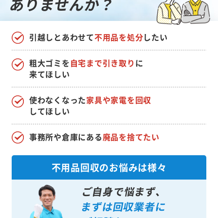
ありませんか？
引越しとあわせて
不用品を処分
したい
粗大ゴミを
自宅まで引き取り
に
来てほしい
使わなくなった
家具や家電を回収
してほしい
事務所や倉庫にある
廃品を捨てたい
不用品回収のお悩みは様々
ご自身で悩まず、
まずは回収業者に