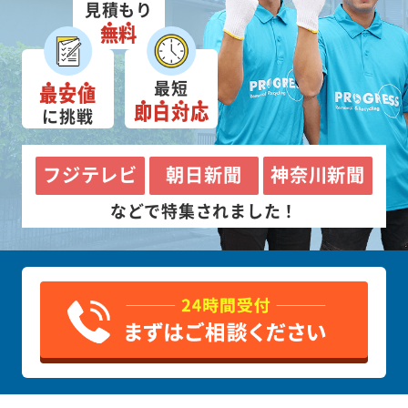
見積もり
無料
最短
最安値
即日対応
に挑戦
フジテレビ
朝日新聞
神奈川新聞
などで特集されました！