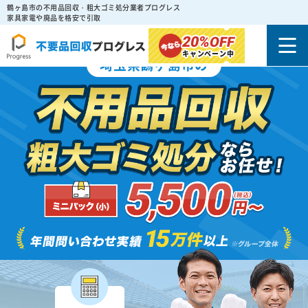
鶴ヶ島市の不用品回収・粗大ゴミ処分業者プログレス
家具家電や廃品を格安で引取
20%
OFF
キャンペーン中
埼玉県鶴ヶ島市の