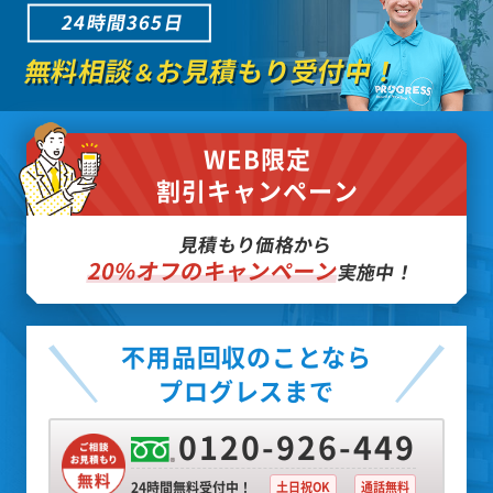
24時間365日
無料相談
お見積もり受付中！
＆
WEB限定
割引キャンペーン
見積もり価格から
20%オフのキャンペーン
実施中！
不用品回収のことなら
プログレスまで
0120-926-449
24時間無料受付中！
土日祝OK
通話無料