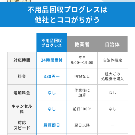
不用品回収プログレスは
他社とココがちがう
不用品回収
他業者
自治体
プログレス
平日
対応時間
24時間受付
自治体指定
9:00～19:00
粗大ごみ
料金
330円～
明記なし
処理券を
購入
作業後に
追加料金
なし
なし
加算
キャンセル
なし
前日100％
なし
料
対応
最短即日
翌日以降
－
スピード