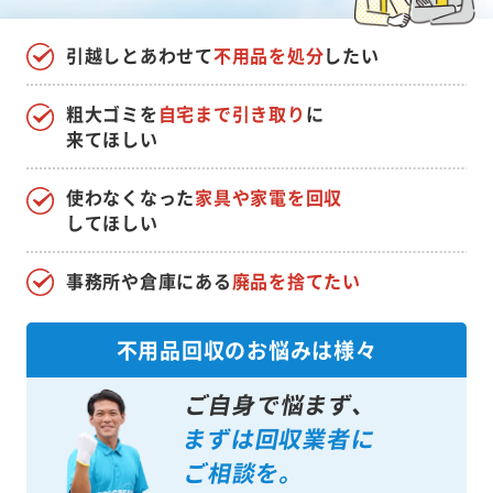
引越しとあわせて
不用品を処分
したい
粗大ゴミを
自宅まで引き取り
に
来てほしい
使わなくなった
家具や家電を回収
してほしい
事務所や倉庫にある
廃品を捨てたい
不用品回収のお悩みは様々
ご自身で悩まず、
まずは回収業者に
ご相談を。