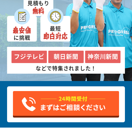
見積もり
無料
最短
最安値
即日対応
に挑戦
フジテレビ
朝日新聞
神奈川新聞
などで特集されました！