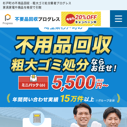
杉戸町の不用品回収・粗大ゴミ処分業者プログレス
家具家電や廃品を格安で引取
20%
OFF
キャンペーン中
埼玉県杉戸町の