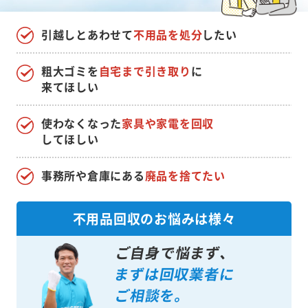
引越しとあわせて
不用品を処分
したい
粗大ゴミを
自宅まで引き取り
に
来てほしい
使わなくなった
家具や家電を回収
してほしい
事務所や倉庫にある
廃品を捨てたい
不用品回収のお悩みは様々
ご自身で悩まず、
まずは回収業者に
ご相談を。