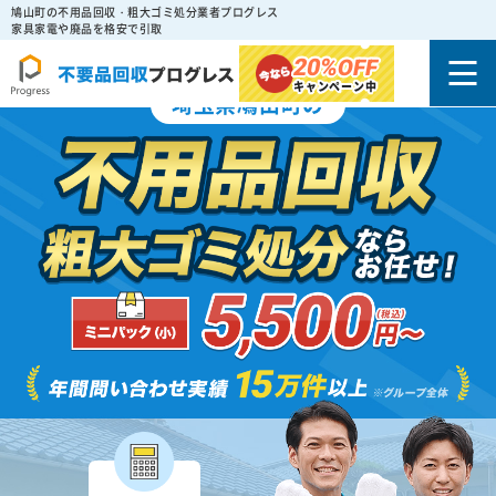
鳩山町の不用品回収・粗大ゴミ処分業者プログレス
家具家電や廃品を格安で引取
20%
OFF
キャンペーン中
埼玉県鳩山町の