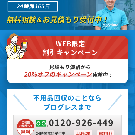
24時間365日
無料相談
お見積もり受付中！
＆
WEB限定
割引キャンペーン
見積もり価格から
20%オフのキャンペーン
実施中！
不用品回収のことなら
プログレスまで
0120-926-449
24時間無料受付中！
土日祝OK
通話無料