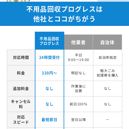
不用品回収プログレスは
他社とココがちがう
不用品回収
他業者
自治体
プログレス
平日
対応時間
24時間受付
自治体指定
9:00～19:00
粗大ごみ
料金
330円～
明記なし
処理券を
購入
作業後に
追加料金
なし
なし
加算
キャンセル
なし
前日100％
なし
料
対応
最短即日
翌日以降
－
スピード