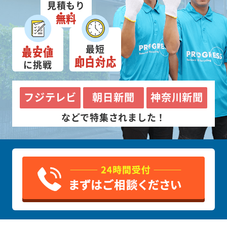
見積もり
無料
最短
最安値
即日対応
に挑戦
フジテレビ
朝日新聞
神奈川新聞
などで特集されました！