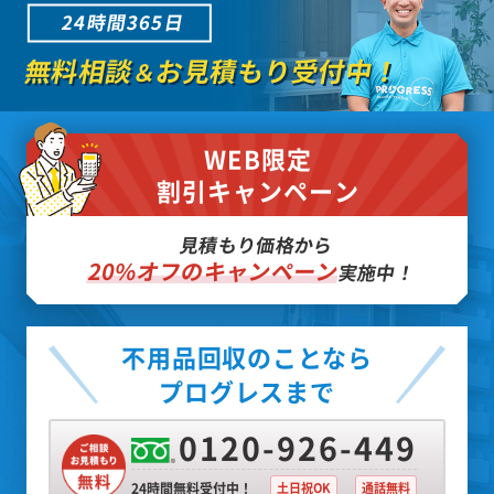
24時間365日
無料相談
お見積もり受付中！
＆
WEB限定
割引キャンペーン
見積もり価格から
20%オフのキャンペーン
実施中！
不用品回収のことなら
プログレスまで
0120-926-449
24時間無料受付中！
土日祝OK
通話無料