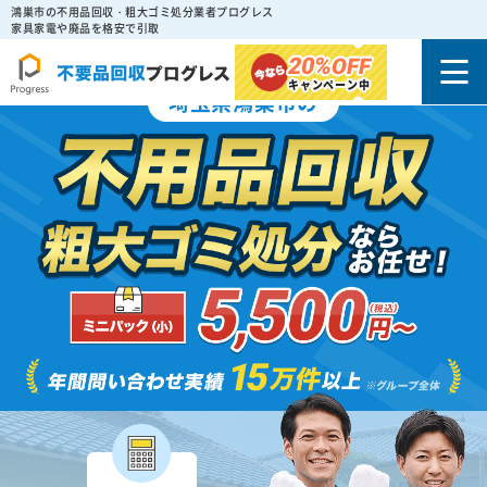
鴻巣市の不用品回収・粗大ゴミ処分業者プログレス
家具家電や廃品を格安で引取
20%
OFF
キャンペーン中
埼玉県鴻巣市の