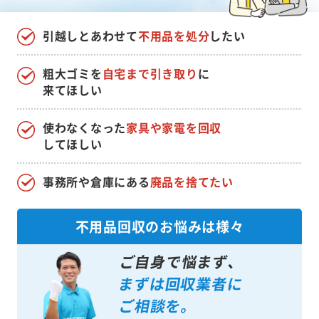
引越しとあわせて
不用品を処分
したい
粗大ゴミを
自宅まで引き取り
に
来てほしい
使わなくなった
家具や家電を回収
してほしい
事務所や倉庫にある
廃品を捨てたい
不用品回収のお悩みは様々
ご自身で悩まず、
まずは回収業者に
ご相談を。