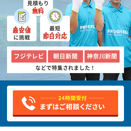
見積もり
無料
最短
最安値
即日対応
に挑戦
フジテレビ
朝日新聞
神奈川新聞
などで特集されました！