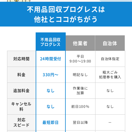
不用品回収プログレスは
他社とココがちがう
不用品回収
他業者
自治体
プログレス
平日
対応時間
24時間受付
自治体指定
9:00～19:00
粗大ごみ
料金
330円～
明記なし
処理券を
購入
作業後に
追加料金
なし
なし
加算
キャンセル
なし
前日100％
なし
料
対応
最短即日
翌日以降
－
スピード