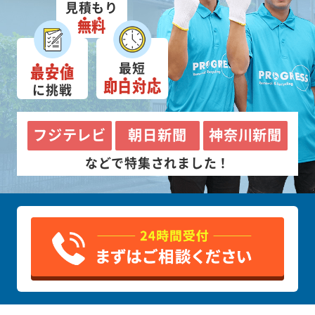
見積もり
無料
最短
最安値
即日対応
に挑戦
フジテレビ
朝日新聞
神奈川新聞
などで特集されました！