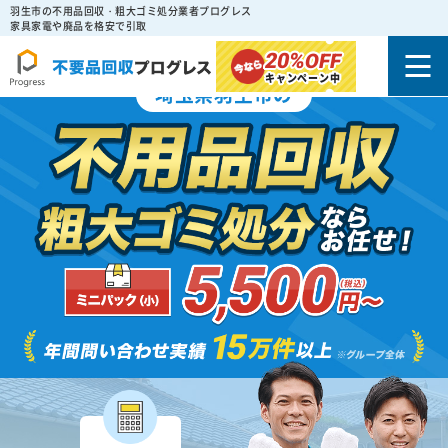
羽生市の不用品回収・粗大ゴミ処分業者プログレス
家具家電や廃品を格安で引取
20%
OFF
キャンペーン中
埼玉県羽生市の