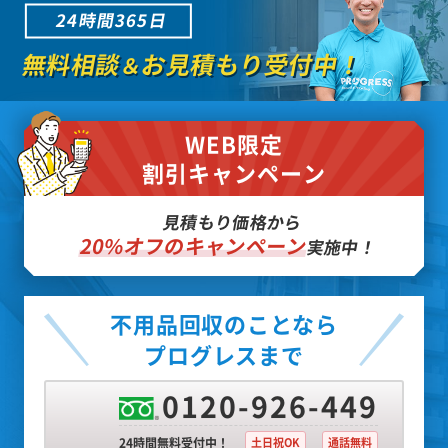
24時間365日
無料相談
お見積もり受付中！
＆
WEB限定
割引キャンペーン
見積もり価格から
20%オフのキャンペーン
実施中！
不用品回収のことなら
プログレスまで
0120-926-449
24時間無料受付中！
土日祝OK
通話無料