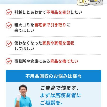
引越しとあわせて
不用品を処分
したい
粗大ゴミを
自宅まで引き取り
に
来てほしい
使わなくなった
家具や家電を回収
してほしい
事務所や倉庫にある
廃品を捨てたい
不用品回収のお悩みは様々
ご自身で悩まず、
まずは回収業者に
ご相談を。