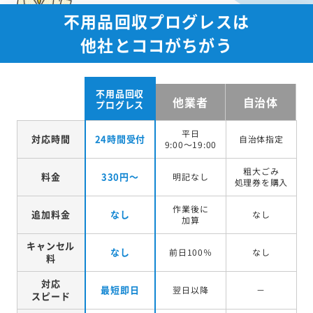
不用品回収プログレスは
他社とココがちがう
不用品回収
他業者
自治体
プログレス
平日
対応時間
24時間受付
自治体指定
9:00～19:00
粗大ごみ
料金
330円～
明記なし
処理券を
購入
作業後に
追加料金
なし
なし
加算
キャンセル
なし
前日100％
なし
料
対応
最短即日
翌日以降
－
スピード