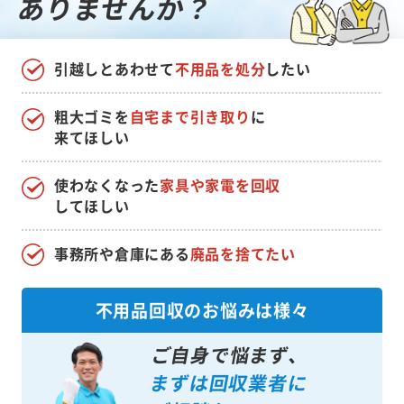
ありませんか？
引越しとあわせて
不用品を処分
したい
粗大ゴミを
自宅まで引き取り
に
来てほしい
使わなくなった
家具や家電を回収
してほしい
事務所や倉庫にある
廃品を捨てたい
不用品回収のお悩みは様々
ご自身で悩まず、
まずは回収業者に