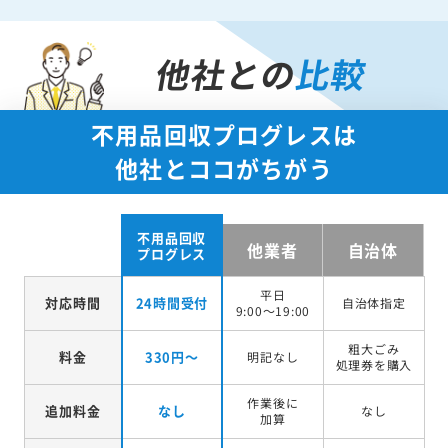
他社との
比較
不用品回収プログレスは
他社とココがちがう
不用品回収
他業者
自治体
プログレス
平日
対応時間
24時間受付
自治体指定
9:00～19:00
粗大ごみ
料金
330円～
明記なし
処理券を
購入
作業後に
追加料金
なし
なし
加算