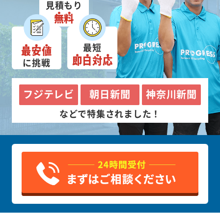
見積もり
無料
最短
最安値
即日対応
に挑戦
フジテレビ
朝日新聞
神奈川新聞
などで特集されました！