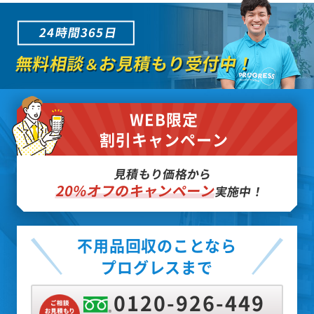
24時間365日
無料相談
お見積もり受付中！
＆
WEB限定
割引キャンペーン
見積もり価格から
20%オフのキャンペーン
実施中！
不用品回収のことなら
プログレスまで
0120-926-449