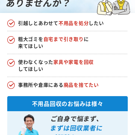
ありませんか？
引越しとあわせて
不用品を処分
したい
粗大ゴミを
自宅まで引き取り
に
来てほしい
使わなくなった
家具や家電を回収
してほしい
事務所や倉庫にある
廃品を捨てたい
不用品回収のお悩みは様々
ご自身で悩まず、
まずは回収業者に