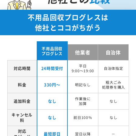
不用品回収プログレスは
他社とココがちがう
不用品回収
他業者
自治体
プログレス
平日
対応時間
24時間受付
自治体指定
9:00～19:00
粗大ごみ
料金
330円～
明記なし
処理券を
購入
作業後に
追加料金
なし
なし
加算
キャンセル
なし
前日100％
なし
料
対応
最短即日
翌日以降
－