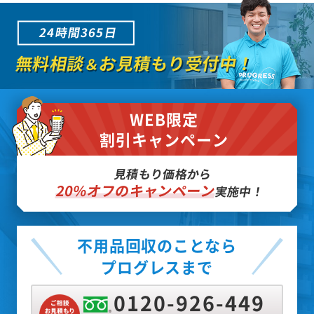
24時間365日
無料相談
お見積もり受付中！
＆
WEB限定
割引キャンペーン
見積もり価格から
20%オフのキャンペーン
実施中！
不用品回収のことなら
プログレスまで
0120-926-449