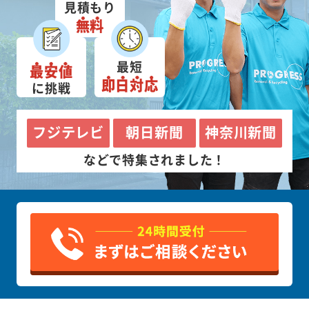
見積もり
無料
最短
最安値
即日対応
に挑戦
フジテレビ
朝日新聞
神奈川新聞
などで特集されました！