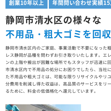
創業
10年以上
年間問い合わせ実績
1
静岡市清水区の様々な
不用品・粗大ゴミを回
静岡市清水区内のご家庭、事業活動で不要になった
レス静岡が品種を問わずお引き取りいたします。エ
ンの上階や搬出が困難な場所でもスタッフが迅速に
市清水区内で不用品の処分にお困りでしたら、当社
た不用品や粗大ゴミは、可能な限りリサイクルやリ
分費用を削減し得た収益は、高品質のサービスをリ
るために、料金の低価格化へ還元しています。