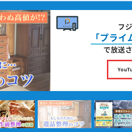
フ
「プライ
で放送