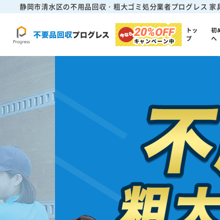
静岡市清水区の不用品回収・粗大ゴミ処分業者プログレス
家
20%
OFF
トッ
初
プ
へ
キャンペーン中