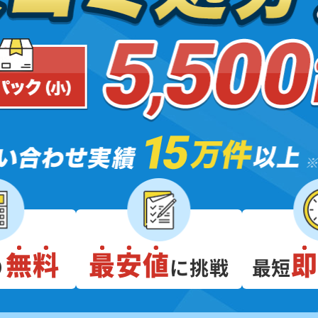
無料
最安値
り
に挑戦
最短