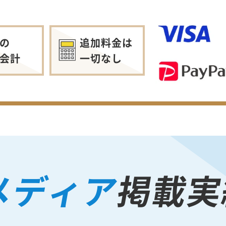
の
追加料金は
会計
一切なし
メディア
掲載実