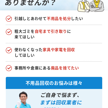
ありませんか？
引越しとあわせて
不用品を処分
したい
粗大ゴミを
自宅まで引き取り
に
来てほしい
使わなくなった
家具や家電を回収
してほしい
事務所や倉庫にある
廃品を捨てたい
不用品回収のお悩みは様々
ご自身で悩まず、
まずは回収業者に