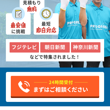
見積もり
無料
最短
最安値
即日対応
に挑戦
フジテレビ
朝日新聞
神奈川新聞
などで特集されました！