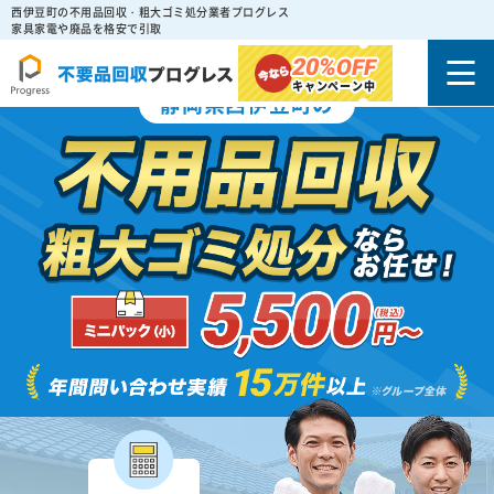
西伊豆町の不用品回収・粗大ゴミ処分業者プログレス
家具家電や廃品を格安で引取
20%
OFF
キャンペーン中
静岡県西伊豆町の