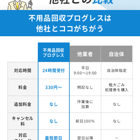
不用品回収プログレスは
他社とココがちがう
不用品回収
他業者
自治体
プログレス
平日
対応時間
24時間受付
自治体指定
9:00～19:00
粗大ごみ
料金
330円～
明記なし
処理券を
購入
作業後に
追加料金
なし
なし
加算
キャンセル
なし
前日100％
なし
料
対応
最短即日
翌日以降
－