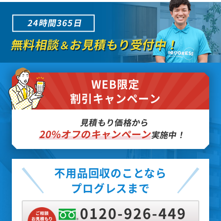
24時間365日
無料相談
お見積もり受付中！
＆
WEB限定
割引キャンペーン
見積もり価格から
20%オフのキャンペーン
実施中！
不用品回収のことなら
プログレスまで
0120-926-449