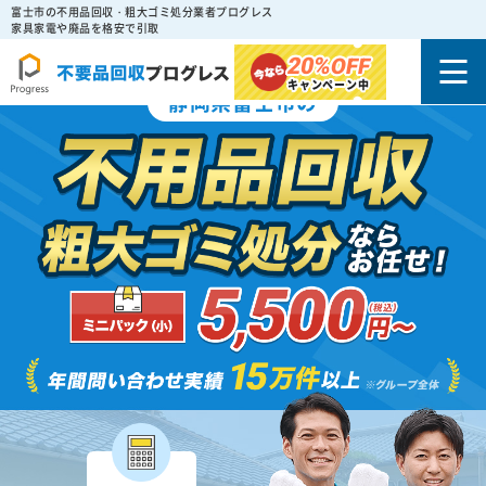
富士市の不用品回収・粗大ゴミ処分業者プログレス
家具家電や廃品を格安で引取
20%
OFF
キャンペーン中
静岡県富士市の