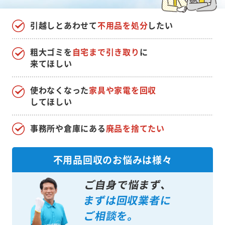
引越しとあわせて
不用品を処分
したい
粗大ゴミを
自宅まで引き取り
に
来てほしい
使わなくなった
家具や家電を回収
してほしい
事務所や倉庫にある
廃品を捨てたい
不用品回収のお悩みは様々
ご自身で悩まず、
まずは回収業者に
ご相談を。