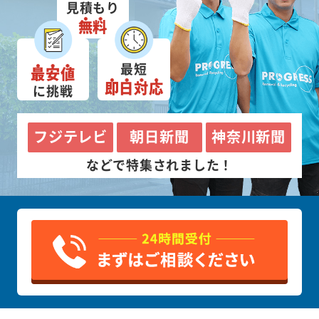
見積もり
無料
最短
最安値
即日対応
に挑戦
フジテレビ
朝日新聞
神奈川新聞
などで特集されました！