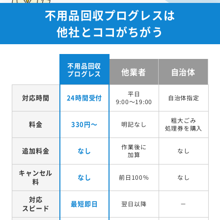
不用品回収プログレスは
他社とココがちがう
不用品回収
他業者
自治体
プログレス
平日
対応時間
24時間受付
自治体指定
9:00～19:00
粗大ごみ
料金
330円～
明記なし
処理券を
購入
作業後に
追加料金
なし
なし
加算
キャンセル
なし
前日100％
なし
料
対応
最短即日
翌日以降
－
スピード