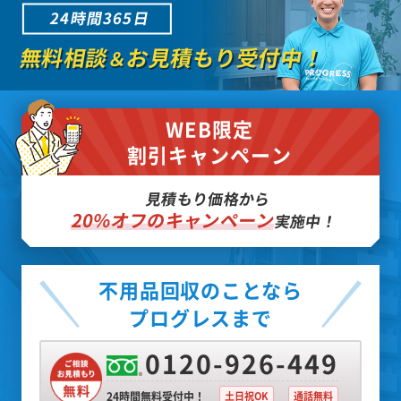
24時間365日
無料相談
お見積もり受付中！
＆
WEB限定
割引キャンペーン
見積もり価格から
20%オフのキャンペーン
実施中！
不用品回収のことなら
プログレスまで
0120-926-449
24時間無料受付中！
土日祝OK
通話無料