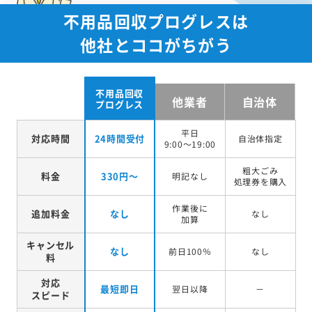
不用品回収プログレスは
他社とココがちがう
不用品回収
他業者
自治体
プログレス
平日
対応時間
24時間受付
自治体指定
9:00～19:00
粗大ごみ
料金
330円～
明記なし
処理券を
購入
作業後に
追加料金
なし
なし
加算
キャンセル
なし
前日100％
なし
料
対応
最短即日
翌日以降
－
スピード