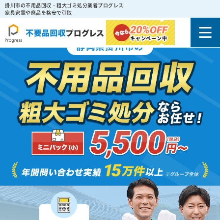
掛川市の不用品回収・粗大ゴミ処分業者プログレス
家具家電や廃品を格安で引取
20%
OFF
キャンペーン中
静岡県掛川市の