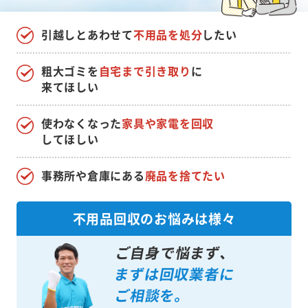
引越しとあわせて
不用品を処分
したい
粗大ゴミを
自宅まで引き取り
に
来てほしい
使わなくなった
家具や家電を回収
してほしい
事務所や倉庫にある
廃品を捨てたい
不用品回収のお悩みは様々
ご自身で悩まず、
まずは回収業者に
ご相談を。