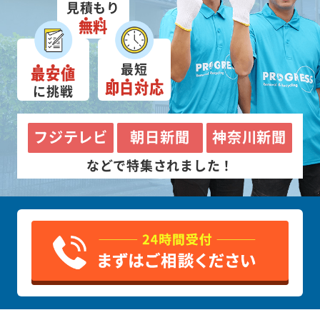
見積もり
無料
最短
最安値
即日対応
に挑戦
フジテレビ
朝日新聞
神奈川新聞
などで特集されました！