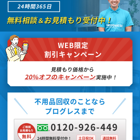
24時間365日
無料相談
お見積もり受付中！
＆
WEB限定
割引キャンペーン
見積もり価格から
20%オフのキャンペーン
実施中！
不用品回収のことなら
プログレスまで
0120-926-449
24時間無料受付中！
土日祝OK
通話無料