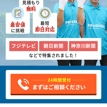
見積もり
無料
最短
最安値
即日対応
に挑戦
フジテレビ
朝日新聞
神奈川新聞
などで特集されました！