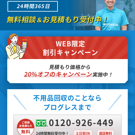
24時間365日
無料相談
お見積もり受付中！
＆
WEB限定
割引キャンペーン
見積もり価格から
20%オフのキャンペーン
実施中！
不用品回収のことなら
プログレスまで
0120-926-449
24時間無料受付中！
土日祝OK
通話無料