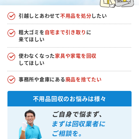
引越しとあわせて
不用品を処分
したい
粗大ゴミを
自宅まで引き取り
に
来てほしい
使わなくなった
家具や家電を回収
してほしい
事務所や倉庫にある
廃品を捨てたい
不用品回収のお悩みは様々
ご自身で悩まず、
まずは回収業者に
ご相談を。