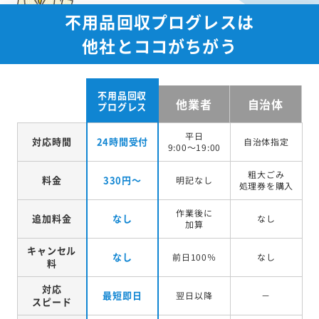
不用品回収プログレスは
他社とココがちがう
不用品回収
他業者
自治体
プログレス
平日
対応時間
24時間受付
自治体指定
9:00～19:00
粗大ごみ
料金
330円～
明記なし
処理券を
購入
作業後に
追加料金
なし
なし
加算
キャンセル
なし
前日100％
なし
料
対応
最短即日
翌日以降
－
スピード