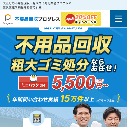
大江町の不用品回収・粗大ゴミ処分業者プログレス
家具家電や廃品を格安で引取
20%
OFF
キャンペーン中
山形県大江町の