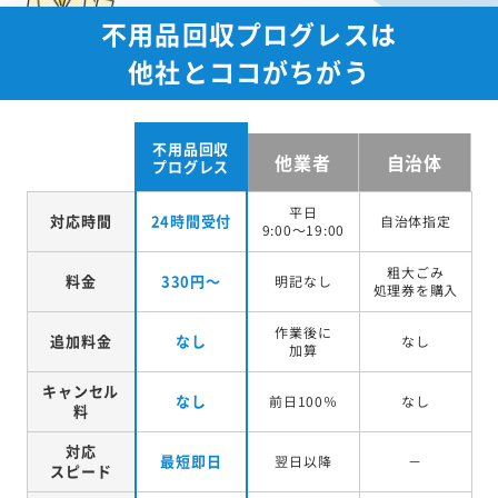
不用品回収プログレスは
他社とココがちがう
不用品回収
他業者
自治体
プログレス
平日
対応時間
24時間受付
自治体指定
9:00～19:00
粗大ごみ
料金
330円～
明記なし
処理券を
購入
作業後に
追加料金
なし
なし
加算
キャンセル
なし
前日100％
なし
料
対応
最短即日
翌日以降
－
スピード