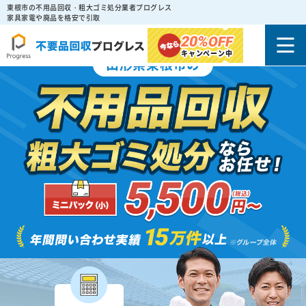
東根市の不用品回収・粗大ゴミ処分業者プログレス
家具家電や廃品を格安で引取
20%
OFF
キャンペーン中
山形県東根市の