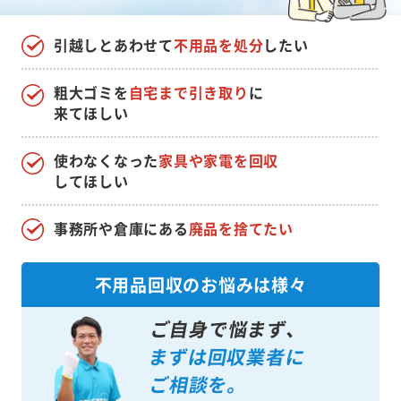
引越しとあわせて
不用品を処分
したい
粗大ゴミを
自宅まで引き取り
に
来てほしい
使わなくなった
家具や家電を回収
してほしい
事務所や倉庫にある
廃品を捨てたい
不用品回収のお悩みは様々
ご自身で悩まず、
まずは回収業者に
ご相談を。