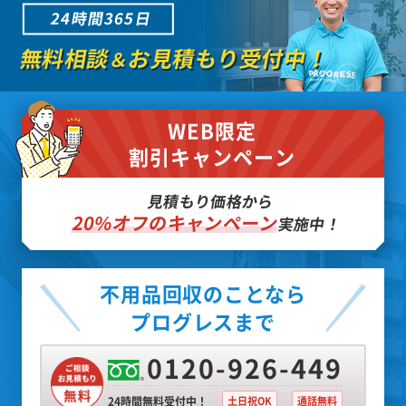
24時間365日
無料相談
お見積もり受付中！
＆
WEB限定
割引キャンペーン
見積もり価格から
20%オフのキャンペーン
実施中！
不用品回収のことなら
プログレスまで
0120-926-449
24時間無料受付中！
土日祝OK
通話無料