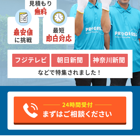
見積もり
無料
最短
最安値
即日対応
に挑戦
フジテレビ
朝日新聞
神奈川新聞
などで特集されました！