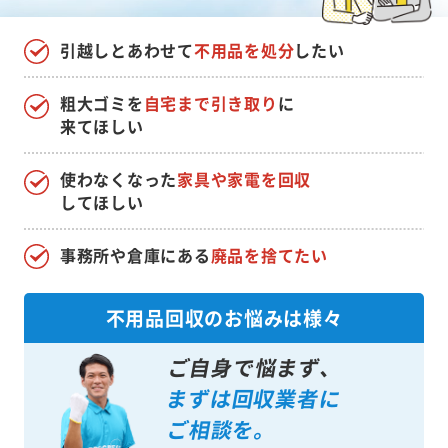
引越しとあわせて
不用品を処分
したい
粗大ゴミを
自宅まで引き取り
に
来てほしい
使わなくなった
家具や家電を回収
してほしい
事務所や倉庫にある
廃品を捨てたい
不用品回収のお悩みは様々
ご自身で悩まず、
まずは回収業者に
ご相談を。