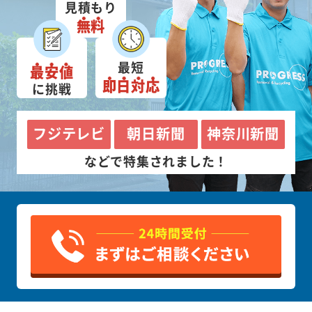
見積もり
無料
最短
最安値
即日対応
に挑戦
フジテレビ
朝日新聞
神奈川新聞
などで特集されました！