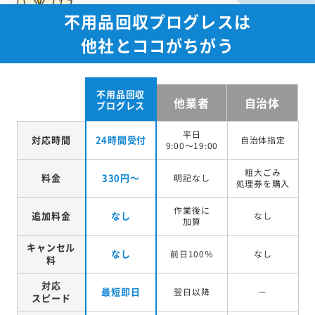
不用品回収プログレスは
他社とココがちがう
不用品回収
他業者
自治体
プログレス
平日
対応時間
24時間受付
自治体指定
9:00～19:00
粗大ごみ
料金
330円～
明記なし
処理券を
購入
作業後に
追加料金
なし
なし
加算
キャンセル
なし
前日100％
なし
料
対応
最短即日
翌日以降
－
スピード