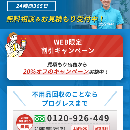
24時間365日
無料相談
お見積もり受付中！
＆
WEB限定
割引キャンペーン
見積もり価格から
20%オフのキャンペーン
実施中！
不用品回収のことなら
プログレスまで
0120-926-449
24時間無料受付中！
土日祝OK
通話無料