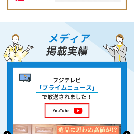
メディア
掲載実績
書籍出版
ジテレビ
身近な人が
ムニュース」
亡くなった後の遺品
されました！
を出版しました！