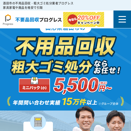
酒田市の不用品回収・粗大ゴミ処分業者プログレス
家具家電や廃品を格安で引取
20%
OFF
キャンペーン中
山形県酒田市の