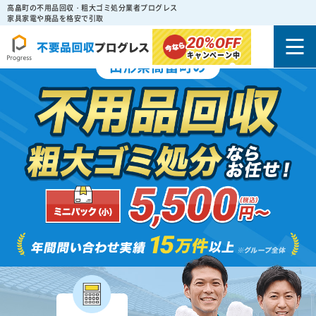
高畠町の不用品回収・粗大ゴミ処分業者プログレス
家具家電や廃品を格安で引取
20%
OFF
キャンペーン中
山形県高畠町の