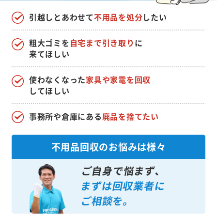
引越しとあわせて
不用品を処分
したい
粗大ゴミを
自宅まで引き取り
に
来てほしい
使わなくなった
家具や家電を回収
してほしい
事務所や倉庫にある
廃品を捨てたい
不用品回収のお悩みは様々
ご自身で悩まず、
まずは回収業者に
ご相談を。