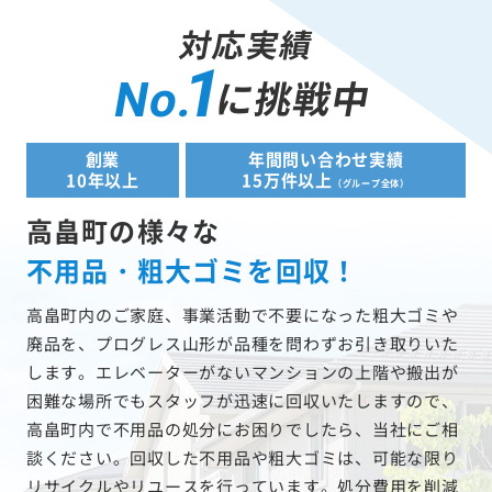
対応実績
1
に挑戦中
No.
創業
年間問い合わせ実績
10年以上
15万件以上
（グループ全体）
高畠町の様々な
不用品・粗大ゴミを回収！
高畠町内のご家庭、事業活動で不要になった粗大ゴミや
廃品を、プログレス山形が品種を問わずお引き取りいた
します。エレベーターがないマンションの上階や搬出が
困難な場所でもスタッフが迅速に回収いたしますので、
高畠町内で不用品の処分にお困りでしたら、当社にご相
談ください。回収した不用品や粗大ゴミは、可能な限り