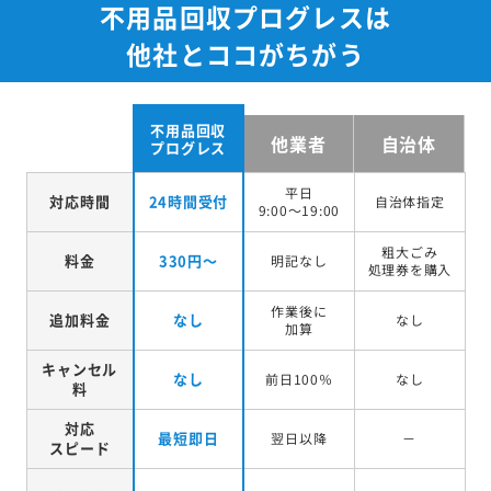
不用品回収プログレスは
他社とココがちがう
不用品回収
他業者
自治体
プログレス
平日
対応時間
24時間受付
自治体指定
9:00～19:00
粗大ごみ
料金
330円～
明記なし
処理券を
購入
作業後に
追加料金
なし
なし
加算
キャンセル
なし
前日100％
なし
料
対応
最短即日
翌日以降
－
スピード