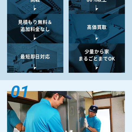
挑戦
80%以上
見積もり無料＆
高価買取
追加料金なし
少量から
家
最短即日対応
まるごとまでOK