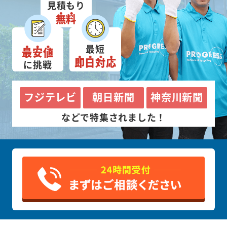
見積もり
無料
最短
最安値
即日対応
に挑戦
フジテレビ
朝日新聞
神奈川新聞
などで特集されました！