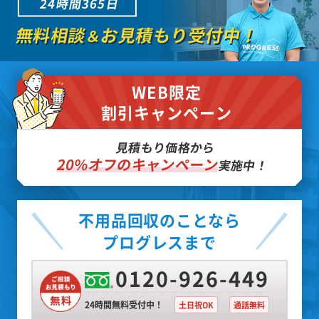
24時間365日
無料相談
お見積もり受付中！
＆
WEB限定
割引キャンペーン
見積もり価格から
20%オフのキャンペーン
実施中！
不用品回収のことなら
プログレスまで
0120-926-449
24時間無料受付中！
土日祝OK
通話無料