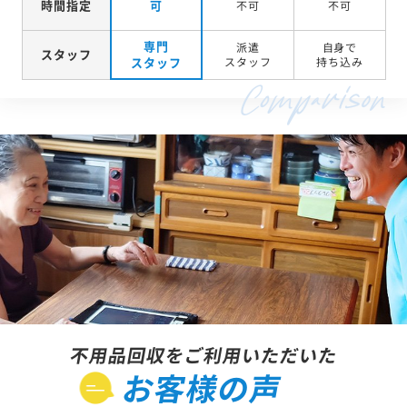
時間指定
可
不可
不可
専門
派遣
自身で
スタッフ
スタッフ
スタッフ
持ち込み
不用品回収をご利用いただいた
お客様の声